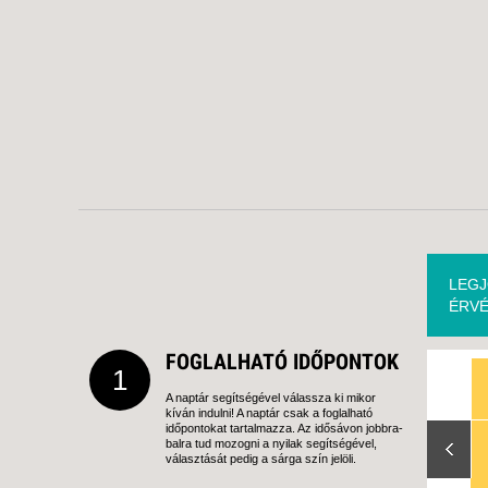
LEGJ
ÉRVÉ
FOGLALHATÓ IDŐPONTOK
1
A naptár segítségével válassza ki mikor
kíván indulni! A naptár csak a foglalható
Slide Right
időpontokat tartalmazza. Az idősávon jobbra-
balra tud mozogni a nyilak segítségével,
választását pedig a sárga szín jelöli.