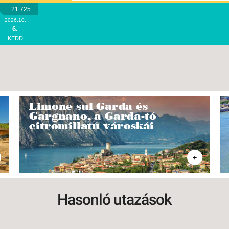
21.725
2026.10.
6.
KEDD
Limone sul Garda és
Gargnano, a Garda-tó
citromillatú városkái
+
Hasonló utazások