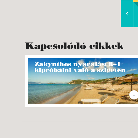
Slide Right
Kapcsolódó cikkek
Zakynthos nyaralás: 8+1
kipróbálni való a szigeten
+