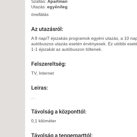
KÖZ
Szállás:
Apartman
Utazás:
egyénileg
TEN
SZÁ
önellátás
SZÁ
Az utazásról:
CSÚ
A 8 nap/7 éjszakás programok egyéni utazás, a 10 na
BUD
autóbuszos utazás esetén érvényesek. Ez utóbbi eseté
UTA
1-1 éjszakát az autóbuszon töltenek.
Felszereltség:
TV, Internet
Leiras:
...
Távolság a központtól:
0,1 kilóméter
Távolság a tengerparttól: