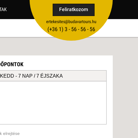
TAK
Feliratkozom
ertekesites@budavartours.hu
TIPPEK
(+36­ 1) 3 - 56 - 56 - 56
VISSZAJELZÉS KÜLDÉSE
IDŐPONTOK
 KEDD -
7 NAP / 7 ÉJSZAKA
 elrejtése