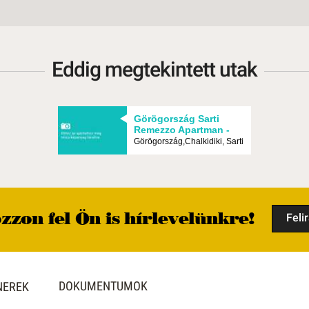
Eddig megtekintett utak
Görögország Sarti
Remezzo Apartman -
Budapest, Egyéni
Görögország,Chalkidiki, Sarti
zzon fel Ön is hírlevelünkre!
Feli
DOKUMENTUMOK
NEREK