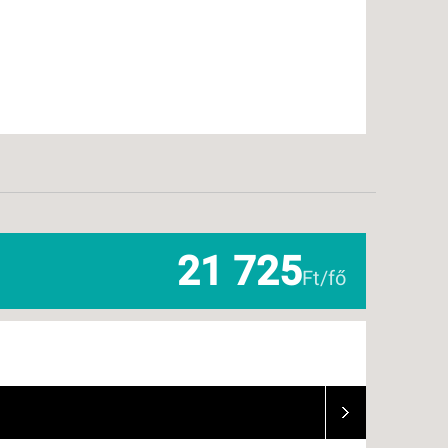
21 725
Ft/fő