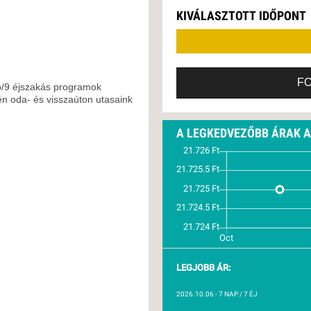
VETLEN
KIVÁLASZTOTT IDŐPONT
GERPARTI
LLÁSOK
LLODÁK
SZDÁVAL
F
p/9 éjszakás programok
AVÁR TOURS
n oda- és visszaúton utasaink
ZÁSOK
A LEGKEDVEZŐBB ÁRAK 
LEGJOBB ÁR:
2026.10.06
- 7 NAP / 7 ÉJ