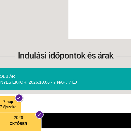
Indulási időpontok és árak
OBB ÁR
NYES EKKOR: 2026.10.06 - 7 NAP / 7 ÉJ
7 nap
7 éjszaka
2026
OKTÓBER