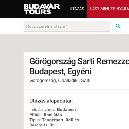
UTAZÁS
LAST MINUTE NYAR
202
BUS
TEN
ÜDÜ
Görögország Sarti Remezzo
KÖR
Budapest, Egyéni
CSA
Görögország
,
Chalkidiki
,
Sarti
UTA
IND
AKT
Utazás alapadatai:
EGZ
Indulási város:
Budapest
Ellátás:
önellátás
VÁR
Típus:
Tengerparti üdülés
Besorolás:
3*