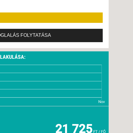
OGLALÁS FOLYTATÁSA
ALAKULÁSA:
21 725
FT / FŐ