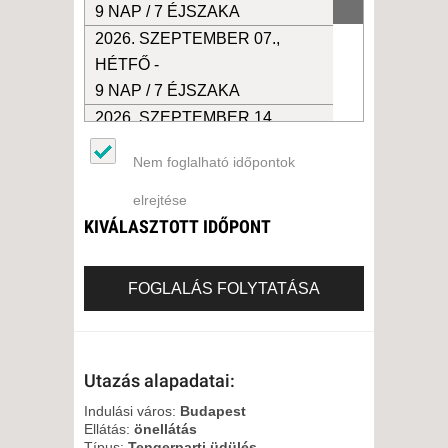
9 NAP / 7 ÉJSZAKA
2026. SZEPTEMBER 07.,
HÉTFŐ -
9 NAP / 7 ÉJSZAKA
2026. SZEPTEMBER 14.,
HÉTFŐ -
Nem foglalható időpontok
9 NAP / 7 ÉJSZAKA
2026. SZEPTEMBER 21.,
elrejtése
HÉTFŐ -
KIVÁLASZTOTT IDŐPONT
9 NAP / 7 ÉJSZAKA
2026. SZEPTEMBER 28.,
FOGLALÁS FOLYTATÁSA
HÉTFŐ -
9 NAP / 7 ÉJSZAKA
Utazás alapadatai:
Indulási város:
Budapest
Ellátás:
önellátás
Típus:
Tengerparti üdülés