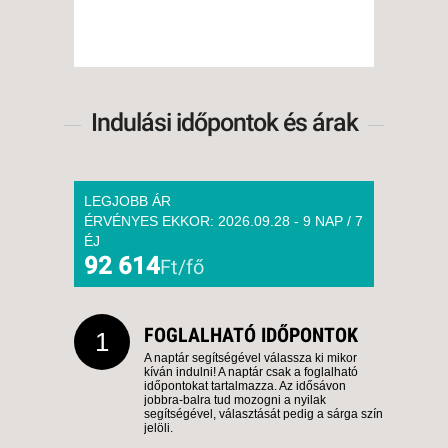
Indulási időpontok és árak
LEGJOBB ÁR
ÉRVÉNYES EKKOR: 2026.09.28 - 9 NAP / 7
ÉJ
92 614
Ft/fő
FOGLALHATÓ IDŐPONTOK
1
A naptár segítségével válassza ki mikor
kíván indulni! A naptár csak a foglalható
időpontokat tartalmazza. Az idősávon
jobbra-balra tud mozogni a nyilak
segítségével, választását pedig a sárga szín
jelöli.