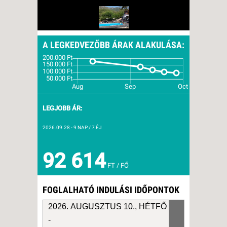
A LEGKEDVEZŐBB ÁRAK ALAKULÁSA:
LEGJOBB ÁR:
2026.09.28
- 9 NAP / 7 ÉJ
92 614
FT / FŐ
FOGLALHATÓ INDULÁSI IDŐPONTOK
2026. AUGUSZTUS 10., HÉTFŐ
-