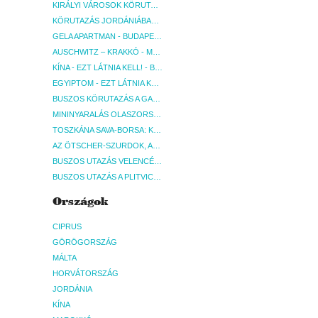
KIRÁLYI VÁROSOK KÖRUTAZÁS KÖZVETLEN REPÜLŐJÁRATTAL - BUDAPEST, REPÜLŐ
KÖRUTAZÁS JORDÁNIÁBAN, HOLT-TENGERI PIHENÉSSEL - BUDAPEST, REPÜLŐ
GELA APARTMAN - BUDAPEST, REPÜLŐ
AUSCHWITZ – KRAKKÓ - MEGRÁZÓ IDŐUTAZÁS! - BUDAPEST, BUSZ
KÍNA - EZT LÁTNIA KELL! - BUDAPEST, REPÜLŐ
EGYIPTOM - EZT LÁTNIA KELL! - BUDAPEST, REPÜLŐ
BUSZOS KÖRUTAZÁS A GARDA-TÓ KÖRNYÉKÉN - BUDAPEST, BUSZ
MININYARALÁS OLASZORSZÁGBAN: ÉSZAK-OLASZ GYÖNGYSZEMEK NYOMÁBAN - BUDAPEST, BUSZ
TOSZKÁNA SAVA-BORSA: KÓSTOLÓK ÉS KULTURÁLIS UTAZÁS - BUDAPEST, BUSZ
AZ ÖTSCHER-SZURDOK, AUSZTRIA GRAND CANYONJA - BUDAPEST, BUSZ
BUSZOS UTAZÁS VELENCÉBE - BUDAPEST, BUSZ
BUSZOS UTAZÁS A PLITVICEI-TAVAK NEMZETI PARKBA - BUDAPEST, BUSZ
Országok
CIPRUS
GÖRÖGORSZÁG
MÁLTA
HORVÁTORSZÁG
JORDÁNIA
KÍNA