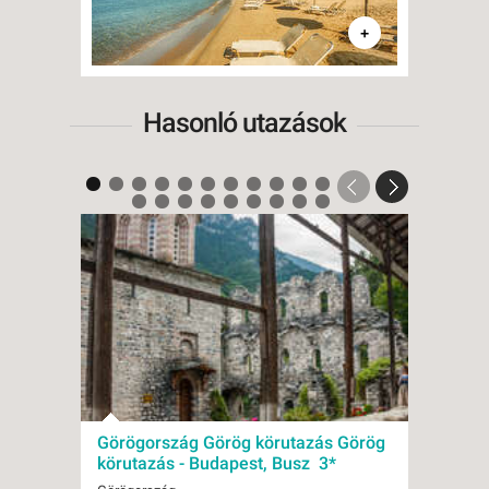
+
Hasonló utazások
Görögország Görög körutazás Görög
Görö
körutazás - Budapest, Busz 3*
- Bud