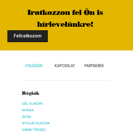
Iratkozzon fel Ön is
hírlevelünkre!
Feliratkozom
UTAZÁSOK
KAPCSOLAT
PARTNEREK
Régiók
DÉL-EURÓPA
AFRIKA
ÁZSIA
NYUGAT-EURÓPA
KARIB-TÉRSÉG