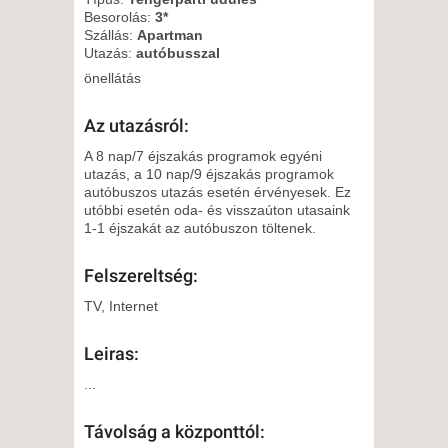
Besorolás:
3*
Szállás:
Apartman
Utazás:
autóbusszal
önellátás
Az utazásról:
A 8 nap/7 éjszakás programok egyéni
utazás, a 10 nap/9 éjszakás programok
autóbuszos utazás esetén érvényesek. Ez
utóbbi esetén oda- és visszaúton utasaink
1-1 éjszakát az autóbuszon töltenek.
Felszereltség:
TV, Internet
Leiras:
...
Távolság a központtól: