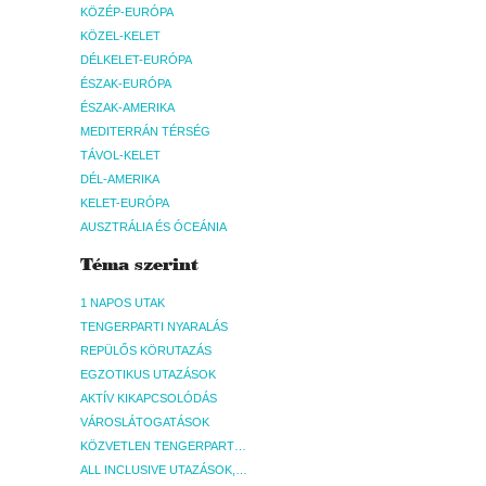
KÖZÉP-EURÓPA
KÖZEL-KELET
DÉLKELET-EURÓPA
ÉSZAK-EURÓPA
ÉSZAK-AMERIKA
MEDITERRÁN TÉRSÉG
TÁVOL-KELET
DÉL-AMERIKA
KELET-EURÓPA
AUSZTRÁLIA ÉS ÓCEÁNIA
Téma szerint
1 NAPOS UTAK
TENGERPARTI NYARALÁS
REPÜLŐS KÖRUTAZÁS
EGZOTIKUS UTAZÁSOK
AKTÍV KIKAPCSOLÓDÁS
VÁROSLÁTOGATÁSOK
KÖZVETLEN TENGERPARTI SZÁLLÁSOK
ALL INCLUSIVE UTAZÁSOK, NYARALÁSOK