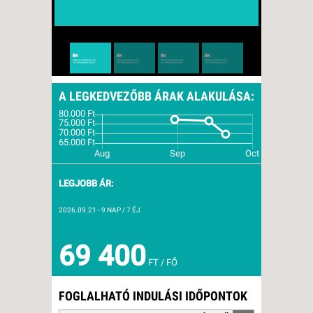
A LEGKEDVEZŐBB ÁRAK ALAKULÁSA:
LEGJOBB ÁR:
2026.09.21
- 9 NAP / 7 ÉJ
69 400
FT / FŐ
FOGLALHATÓ INDULÁSI IDŐPONTOK