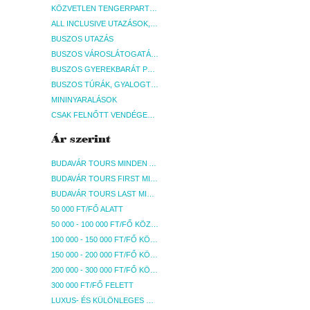
KÖZVETLEN TENGERPARTI SZÁLLÁSOK
ALL INCLUSIVE UTAZÁSOK, NYARALÁSOK
BUSZOS UTAZÁS
BUSZOS VÁROSLÁTOGATÁSOK
BUSZOS GYEREKBARÁT PROGRAMOK
BUSZOS TÚRÁK, GYALOGTÚRÁK
MININYARALÁSOK
CSAK FELNŐTT VENDÉGEKET FOGADÓ SZÁLLÁSOK
Ár szerint
BUDAVÁR TOURS MINDEN AKCIÓS ÚT
BUDAVÁR TOURS FIRST MINUTE AKCIÓS UTAK
BUDAVÁR TOURS LAST MINUTE AKCIÓS UTAK
50 000 FT/FŐ ALATT
50 000 - 100 000 FT/FŐ KÖZÖTT
100 000 - 150 000 FT/FŐ KÖZÖTT
150 000 - 200 000 FT/FŐ KÖZÖTT
200 000 - 300 000 FT/FŐ KÖZÖTT
300 000 FT/FŐ FELETT
LUXUS- ÉS KÜLÖNLEGES UTAK