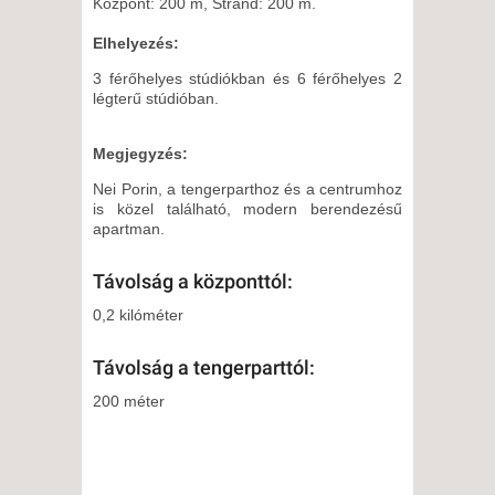
Központ: 200 m, Strand: 200 m.
Elhelyezés:
3 férőhelyes stúdiókban és 6 férőhelyes 2
légterű stúdióban.
Megjegyzés:
Nei Porin, a tengerparthoz és a centrumhoz
is közel található, modern berendezésű
apartman.
Távolság a központtól:
0,2 kilóméter
Távolság a tengerparttól:
200 méter