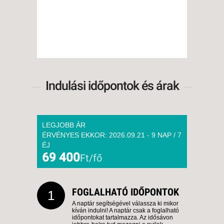
Indulási időpontok és árak
LEGJOBB ÁR
ÉRVÉNYES EKKOR: 2026.09.21 - 9 NAP / 7
ÉJ
69 400
Ft/fő
FOGLALHATÓ IDŐPONTOK
1
A naptár segítségével válassza ki mikor
kíván indulni! A naptár csak a foglalható
időpontokat tartalmazza. Az idősávon