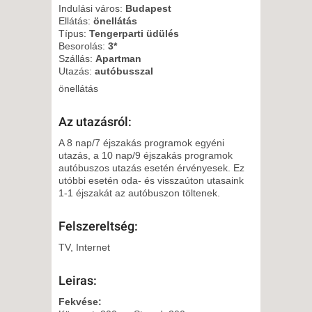
Indulási város:
Budapest
Ellátás:
önellátás
Típus:
Tengerparti üdülés
Besorolás:
3*
Szállás:
Apartman
Utazás:
autóbusszal
önellátás
Az utazásról:
A 8 nap/7 éjszakás programok egyéni
utazás, a 10 nap/9 éjszakás programok
autóbuszos utazás esetén érvényesek. Ez
utóbbi esetén oda- és visszaúton utasaink
1-1 éjszakát az autóbuszon töltenek.
Felszereltség:
TV, Internet
Leiras:
Fekvése: