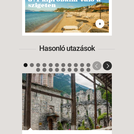
szigeten
citr
+
Hasonló utazások