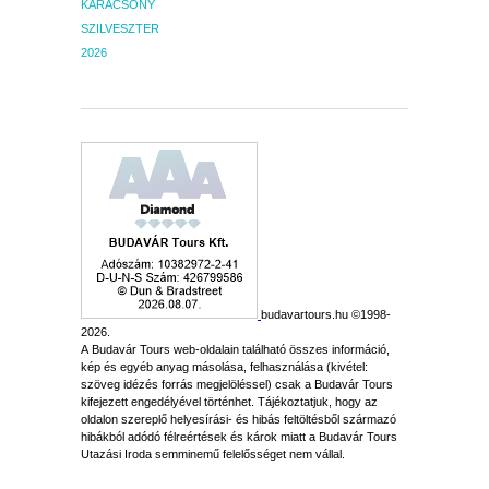
KARÁCSONY
SZILVESZTER
2026
budavartours.hu ©1998-
2026.
A Budavár Tours web-oldalain található összes információ,
kép és egyéb anyag másolása, felhasználása (kivétel:
szöveg idézés forrás megjelöléssel) csak a Budavár Tours
kifejezett engedélyével történhet. Tájékoztatjuk, hogy az
oldalon szereplő helyesírási- és hibás feltöltésből származó
hibákból adódó félreértések és károk miatt a Budavár Tours
Utazási Iroda semminemű felelősséget nem vállal.