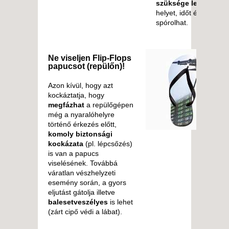
szüksége lehet
. Ezze
helyet, időt és súlyt
spórolhat.
Ne viseljen Flip-Flops
papucsot (repülőn)!
Azon kívül, hogy azt
kockáztatja, hogy
megfázhat
a repülőgépen
még a nyaralóhelyre
történő érkezés előtt,
komoly biztonsági
kockázata
(pl. lépcsőzés)
is van a papucs
viselésének. Továbbá
váratlan vészhelyzeti
esemény során, a gyors
eljutást gátolja illetve
balesetveszélyes
is lehet
(zárt cipő védi a lábat).