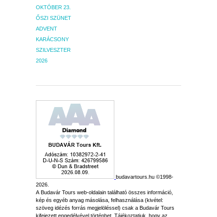
OKTÓBER 23.
ŐSZI SZÜNET
ADVENT
KARÁCSONY
SZILVESZTER
2026
budavartours.hu ©1998-
2026.
A Budavár Tours web-oldalain található összes információ,
kép és egyéb anyag másolása, felhasználása (kivétel:
szöveg idézés forrás megjelöléssel) csak a Budavár Tours
kifejezett engedélyével történhet. Tájékoztatjuk, hogy az