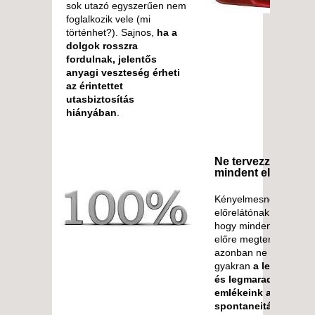
sok utazó egyszerűen nem
foglalkozik vele (mi
történhet?). Sajnos,
ha a
dolgok rosszra
fordulnak, jelentős
anyagi veszteség érheti
az érintettet
utasbiztosítás
hiányában
.
Ne tervezzen meg
mindent előre!
Kényelmesnek és
előrelátónak tűnhet az
hogy minden lépésünk
előre megtervezzük,
azonban ne feledjük
gyakran
a legkedves
és legmaradandóbb
emlékeink a
spontaneitásból