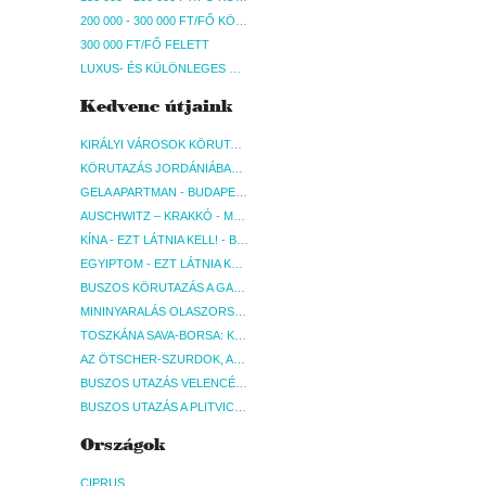
200 000 - 300 000 FT/FŐ KÖZÖTT
300 000 FT/FŐ FELETT
LUXUS- ÉS KÜLÖNLEGES UTAK
Kedvenc útjaink
KIRÁLYI VÁROSOK KÖRUTAZÁS KÖZVETLEN REPÜLŐJÁRATTAL - BUDAPEST, REPÜLŐ
KÖRUTAZÁS JORDÁNIÁBAN, HOLT-TENGERI PIHENÉSSEL - BUDAPEST, REPÜLŐ
GELA APARTMAN - BUDAPEST, REPÜLŐ
AUSCHWITZ – KRAKKÓ - MEGRÁZÓ IDŐUTAZÁS! - BUDAPEST, BUSZ
KÍNA - EZT LÁTNIA KELL! - BUDAPEST, REPÜLŐ
EGYIPTOM - EZT LÁTNIA KELL! - BUDAPEST, REPÜLŐ
BUSZOS KÖRUTAZÁS A GARDA-TÓ KÖRNYÉKÉN - BUDAPEST, BUSZ
MININYARALÁS OLASZORSZÁGBAN: ÉSZAK-OLASZ GYÖNGYSZEMEK NYOMÁBAN - BUDAPEST, BUSZ
TOSZKÁNA SAVA-BORSA: KÓSTOLÓK ÉS KULTURÁLIS UTAZÁS - BUDAPEST, BUSZ
AZ ÖTSCHER-SZURDOK, AUSZTRIA GRAND CANYONJA - BUDAPEST, BUSZ
BUSZOS UTAZÁS VELENCÉBE - BUDAPEST, BUSZ
BUSZOS UTAZÁS A PLITVICEI-TAVAK NEMZETI PARKBA - BUDAPEST, BUSZ
Országok
CIPRUS