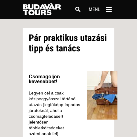
MENÜ
Pár praktikus utazási
tipp és tanács
Csomagoljon
kevesebbet!
Legyen cél a csak
kézipoggyásszal történő
utazás (legfőképp fapados
járatoknál, ahol a
csomagfeladásért
jelentősen
többletköltségeket
számítanak fel).