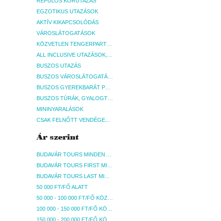
REPÜLŐS KÖRUTAZÁS
EGZOTIKUS UTAZÁSOK
AKTÍV KIKAPCSOLÓDÁS
VÁROSLÁTOGATÁSOK
KÖZVETLEN TENGERPARTI SZÁLLÁSOK
ALL INCLUSIVE UTAZÁSOK, NYARALÁSOK
BUSZOS UTAZÁS
BUSZOS VÁROSLÁTOGATÁSOK
BUSZOS GYEREKBARÁT PROGRAMOK
BUSZOS TÚRÁK, GYALOGTÚRÁK
MININYARALÁSOK
CSAK FELNŐTT VENDÉGEKET FOGADÓ SZÁLLÁSOK
Ár szerint
BUDAVÁR TOURS MINDEN AKCIÓS ÚT
BUDAVÁR TOURS FIRST MINUTE AKCIÓS UTAK
BUDAVÁR TOURS LAST MINUTE AKCIÓS UTAK
50 000 FT/FŐ ALATT
50 000 - 100 000 FT/FŐ KÖZÖTT
100 000 - 150 000 FT/FŐ KÖZÖTT
150 000 - 200 000 FT/FŐ KÖZÖTT