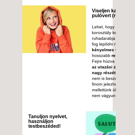
Viseljen kapucnis
pulóvert (repülőn)!
Lehet, hogy a fiatalab
korosztály kedvelt
ruhadarabja azonban
fog lepődni mennyire
kényelmes
viselet
hosszabb
repülőút al
Fejre húzva
kizárhatj
az utazási zaj, a fény
nagy részét
is (a huza
nem is beszélve) és...
finom jelezhetjük a
mellettünk ülőknek, h
nem vágyunk társalgá
Tanuljon nyelvet,
használjon
testbeszéded!