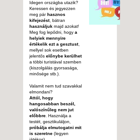
Idegen országba utazik?
Keressen és jegyezzen
meg pár
hasznos
kifejezést
, bátran
használjuk
majd azokat!
Meg fog lepődni, hogy
a
helyiek mennyire
értékelik ezt a gesztust
,
mellyel sok esetben
jelentős
előnybe kerülhet
a többi turistával szemben
(kiszolgálás gyorsasága,
minősége stb.).
Valamit nem tud szavakkal
elmondani?
Attól, hogy
hangosabban beszél,
valószínűleg nem jut
előbbre
. Használja a
testét, gesztikuláljon,
próbálja elmutogatni mit
is szeretne
(legyen
játékos).