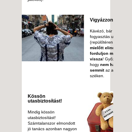
Vigyázzon értékeir
Kávézó, bár vagy étte
fogyasztás után
(repülőtéren vagy bárh
mielőtt elindulna,
forduljon meg és né
vissza
! Győződjön me
hogy
nem hagyott há
semmit
az asztalon v
széken.
Kössön
utasbiztosítást!
Mindig kössön
utasbiztosítást!
Számtalanszor elmondott
jó tanács azonban nagyon