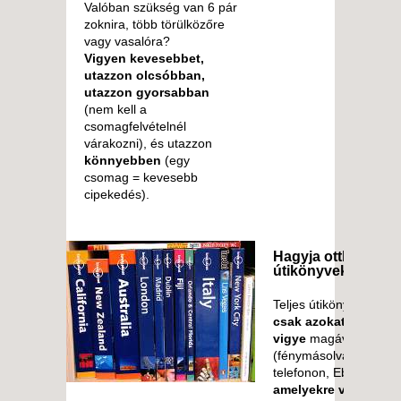
Valóban szükség van 6 pár
zoknira, több törülközőre
vagy vasalóra?
Vigyen kevesebbet,
utazzon olcsóbban,
utazzon gyorsabban
(nem kell a
csomagfelvételnél
várakozni), és utazzon
könnyebben
(egy
csomag = kevesebb
cipekedés).
Hagyja otthon az
útikönyveket!
Teljes útikönyvek helye
csak azokat az oldal
vigye
magával
(fénymásolva, okos
telefonon, Ebook stb.)
amelyekre valóban