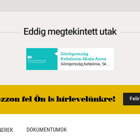
Eddig megtekintett utak
Görögország
Kefalonia-Skala Anna
Apartman Skala -
Görögország,Kefalónia, Skala
Budapest, Egyéni
zzon fel Ön is hírlevelünkre!
Feli
DOKUMENTUMOK
NEREK