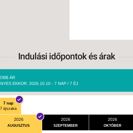
Indulási időpontok és árak
OBB ÁR
NYES EKKOR: 2026.10.10 - 7 NAP / 7 ÉJ
7 nap
7 éjszaka
2026
2026
2026
AUGUSZTUS
SZEPTEMBER
OKTÓBER