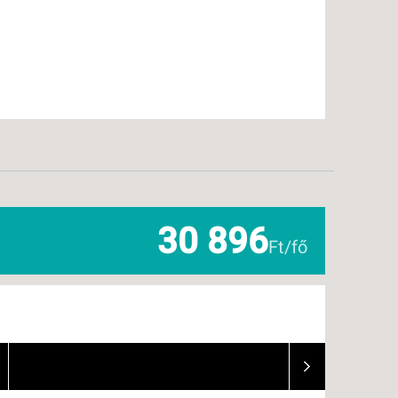
30 896
Ft/fő