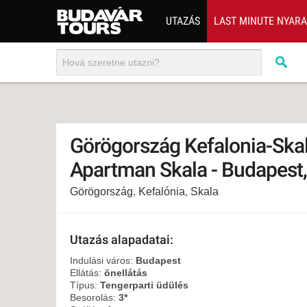
UTAZÁS
LAST MINUTE NYAR
202
BUS
TEN
ÜDÜ
Görögország Kefalonia-Ska
KÖR
Apartman Skala - Budapest,
CSA
Görögország
,
Kefalónia
,
Skala
UTA
IND
AKT
Utazás alapadatai:
EGZ
Indulási város:
Budapest
Ellátás:
önellátás
VÁR
Típus:
Tengerparti üdülés
Besorolás:
3*