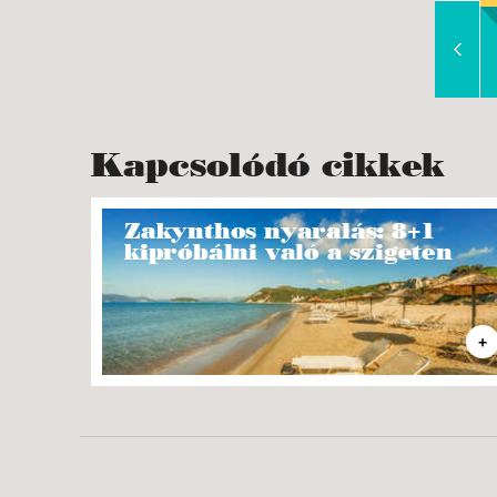
Slide Right
Kapcsolódó cikkek
Zakynthos nyaralás: 8+1
kipróbálni való a szigeten
+