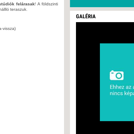
stúdiók felárasak
! A földszinti
nállló teraszuk.
GALÉRIA
-vissza)