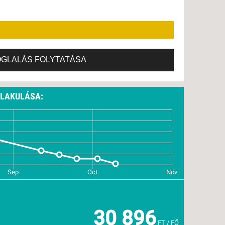
, SZOMBAT -
7 NAP / 7 ÉJSZAKA
, SZOMBAT -
7 NAP / 7 ÉJSZAKA
OGLALÁS FOLYTATÁSA
ALAKULÁSA:
30 896
FT / FŐ