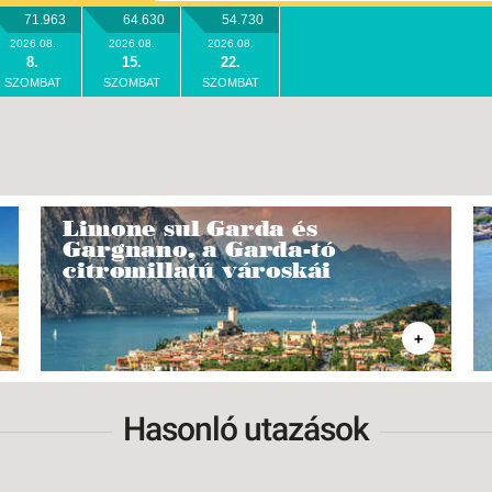
71.963
64.630
54.730
2026.08.
2026.08.
2026.08.
8.
15.
22.
SZOMBAT
SZOMBAT
SZOMBAT
Limone sul Garda és
Gargnano, a Garda-tó
citromillatú városkái
+
Hasonló utazások