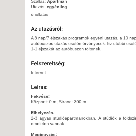
KÖZ
Szállás:
Apartman
Utazás:
egyénileg
TEN
SZÁ
önellátás
SZÁ
Az utazásról:
CSÚ
A 8 nap/7 éjszakás programok egyéni utazás, a 10 na
BUD
autóbuszos utazás esetén érvényesek. Ez utóbbi eseté
UTA
1-1 éjszakát az autóbuszon töltenek.
Felszereltség:
Internet
Leiras:
Fekvése:
Központ: 0 m, Strand: 300 m
Elhelyezés:
2-3 ágyas stúdióapartmanokban. A stúdiók a földszin
emeleten vannak.
Megjegyzés: