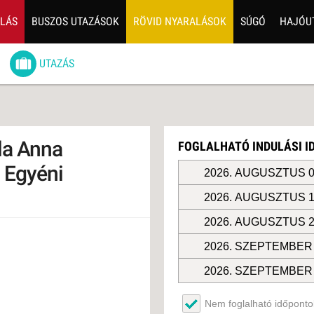
ALÁS
BUSZOS UTAZÁSOK
RÖVID NYARALÁSOK
SÚGÓ
HAJÓU
6
UTAZÁS
ZOS UTAZÁSOK
GERPARTI
LÉSEK
la Anna
FOGLALHATÓ INDULÁSI 
UTAZÁS
 Egyéni
LÁDI ÜDÜLÉS
2026. AUGUSZTUS 0
2026. AUGUSZTUS 1
ZÁSOK DEBRECENI
ULÁSSAL
2026. AUGUSZTUS 2
ÍV KIKAPCSOLÓDÁS
2026. SZEPTEMBER 
OTIKUS UTAK
2026. SZEPTEMBER 
OSLÁTOGATÁS
2026. SZEPTEMBER 
Nem foglalható időpontok