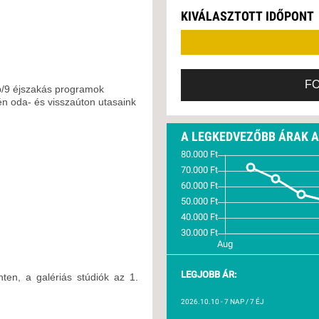
VETLEN
2026. OKTÓBER 03.
KIVÁLASZTOTT IDŐPONT
GERPARTI
LLÁSOK
2026. OKTÓBER 10.
LLODÁK
SZDÁVAL
F
p/9 éjszakás programok
AVÁR TOURS
n oda- és visszaúton utasaink
ZÁSOK
A LEGKEDVEZŐBB ÁRAK 
LEGJOBB ÁR:
ten, a galériás stúdiók az 1.
2026.10.10
- 7 NAP / 7 ÉJ