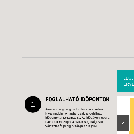
LEGJ
ÉRVÉ
FOGLALHATÓ IDŐPONTOK
1
A naptár segítségével válassza ki mikor
kíván indulni! A naptár csak a foglalható
Slide Right
időpontokat tartalmazza. Az idősávon jobbra-
balra tud mozogni a nyilak segítségével,
választását pedig a sárga szín jelöli.