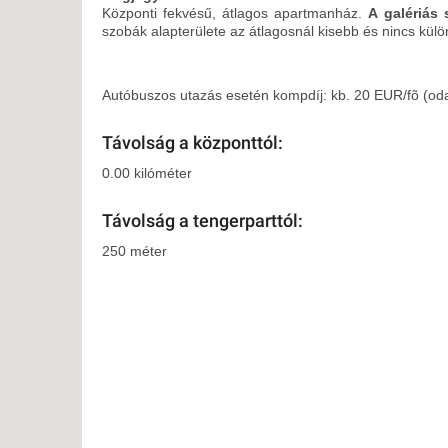
Központi fekvésű, átlagos apartmanház.
A galériás 
szobák alapterülete az átlagosnál kisebb és nincs külö
Autóbuszos utazás esetén kompdíj: kb. 20 EUR/fõ (oda
Távolság a központtól:
0.00 kilóméter
Távolság a tengerparttól:
250 méter