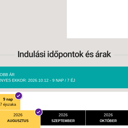
Indulási időpontok és árak
OBB ÁR
NYES EKKOR: 2026.10.12 - 9 NAP / 7 ÉJ
9 nap
7 éjszaka
2026
2026
2026
AUGUSZTUS
SZEPTEMBER
OKTÓBER