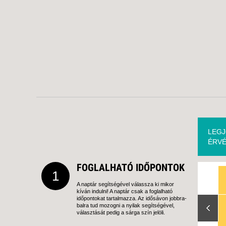
LEGJ
ÉRVÉ
FOGLALHATÓ IDŐPONTOK
1
A naptár segítségével válassza ki mikor
kíván indulni! A naptár csak a foglalható
Slide Right
időpontokat tartalmazza. Az idősávon jobbra-
balra tud mozogni a nyilak segítségével,
választását pedig a sárga szín jelöli.