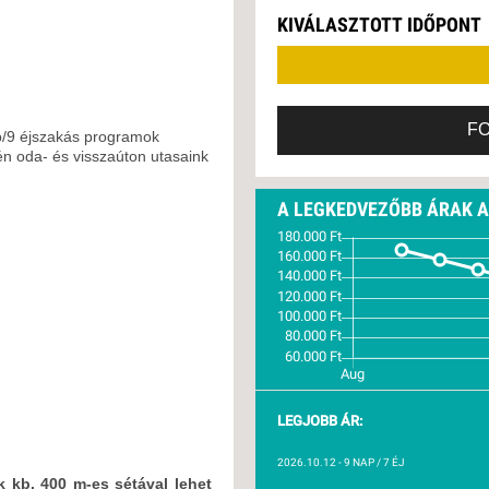
VETLEN
2026. SZEPTEMBER 
KIVÁLASZTOTT IDŐPONT
GERPARTI
LLÁSOK
2026. SZEPTEMBER 
2026. OKTÓBER 05.,
LLODÁK
SZDÁVAL
2026. OKTÓBER 12.,
F
p/9 éjszakás programok
AVÁR TOURS
n oda- és visszaúton utasaink
ZÁSOK
A LEGKEDVEZŐBB ÁRAK 
LEGJOBB ÁR:
2026.10.12
- 9 NAP / 7 ÉJ
k kb. 400 m-es sétával lehet