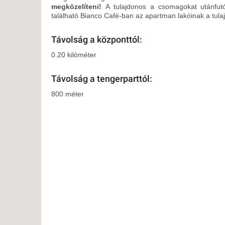
megközelíteni!
A tulajdonos a csomagokat utánfutó
található Bianco Café-ban az apartman lakóinak a tul
Távolság a központtól:
0.20 kilóméter
Távolság a tengerparttól:
800 méter