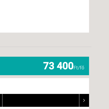
73 400
Ft/fő