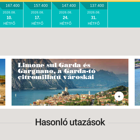
167.400
157.400
147.400
137.400
2026.08.
2026.08.
2026.08.
2026.08.
10.
17.
24.
31.
HÉTFŐ
HÉTFŐ
HÉTFŐ
HÉTFŐ
Limone sul Garda és
Gargnano, a Garda-tó
citromillatú városkái
+
Hasonló utazások