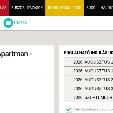
ALÁS
BUSZOS UTAZÁSOK
RÖVID NYARALÁSOK
SÚGÓ
HAJÓU
6
UTAZÁS
ZOS UTAZÁSOK
GERPARTI
LÉSEK
Apartman -
FOGLALHATÓ INDULÁSI 
UTAZÁS
LÁDI ÜDÜLÉS
2026. AUGUSZTUS 1
2026. AUGUSZTUS 1
ZÁSOK DEBRECENI
ULÁSSAL
2026. AUGUSZTUS 2
ÍV KIKAPCSOLÓDÁS
2026. AUGUSZTUS 3
OTIKUS UTAK
2026. SZEPTEMBER 
OSLÁTOGATÁS
2026. SZEPTEMBER 
Nem foglalható időpontok