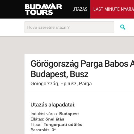
UTAZÁS
LAST MINUTE NYAR
202
BUS
TEN
ÜDÜ
Görögország Parga Babos 
KÖR
Budapest, Busz
CSA
Görögország
,
Epirusz
,
Parga
UTA
IND
AKT
Utazás alapadatai:
EGZ
Indulási város:
Budapest
Ellátás:
önellátás
VÁR
Típus:
Tengerparti üdülés
Besorolás:
3*