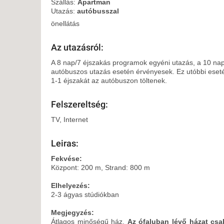
KÖZ
Szállás:
Apartman
Utazás:
autóbusszal
TEN
SZÁ
önellátás
SZÁ
Az utazásról:
CSÚ
A 8 nap/7 éjszakás programok egyéni utazás, a 10 na
BUD
autóbuszos utazás esetén érvényesek. Ez utóbbi eseté
UTA
1-1 éjszakát az autóbuszon töltenek.
Felszereltség:
TV, Internet
Leiras:
Fekvése:
Központ: 200 m, Strand: 800 m
Elhelyezés:
2-3 ágyas stúdiókban
Megjegyzés:
Átlagos minőségű ház.
Az ófaluban lévő házat csa