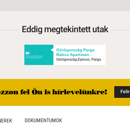
Eddig megtekintett utak
Görögország Parga
Babos Apartman -
Budapest, Busz
Görögország,Epirusz, Parga
zzon fel Ön is hírlevelünkre!
Feli
DOKUMENTUMOK
NEREK