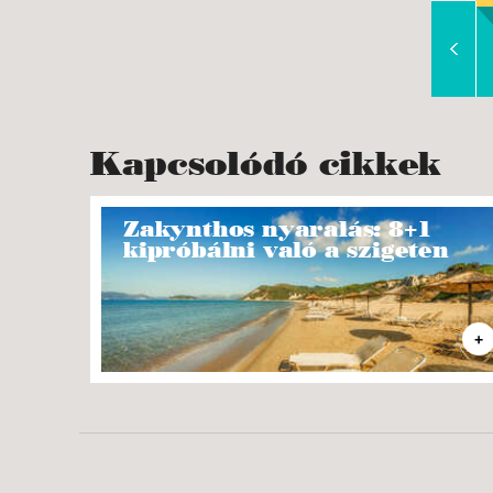
Slide Right
Kapcsolódó cikkek
Zakynthos nyaralás: 8+1
kipróbálni való a szigeten
+