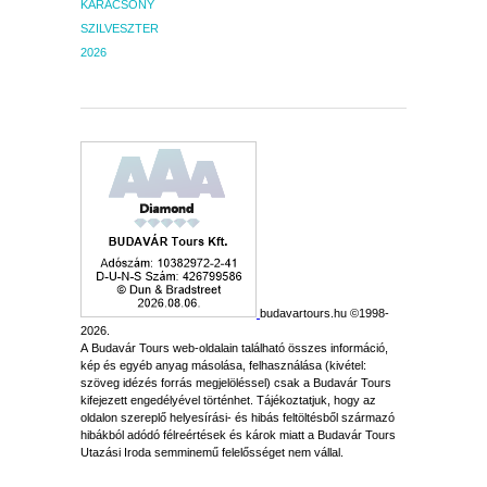
KARÁCSONY
SZILVESZTER
2026
budavartours.hu ©1998-
2026.
A Budavár Tours web-oldalain található összes információ,
kép és egyéb anyag másolása, felhasználása (kivétel:
szöveg idézés forrás megjelöléssel) csak a Budavár Tours
kifejezett engedélyével történhet. Tájékoztatjuk, hogy az
oldalon szereplő helyesírási- és hibás feltöltésből származó
hibákból adódó félreértések és károk miatt a Budavár Tours
Utazási Iroda semminemű felelősséget nem vállal.