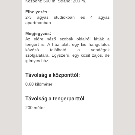
Központ: 600 m, Strand: 200 m.
Elhelyezés:
2-3 ágyas stúdiókban és 4 ágyas
apartmanban.
Megjegyzés:
Az előre néző szobák oldalról látják a
tengert is. A ház alatt egy kis hangulatos
kávézó található a vendégek
szolgálatára. Egyszerű, egy kicsit zajos, de
igényes ház.
Távolság a központtól:
0.60 kilóméter
Távolság a tengerparttól:
200 méter