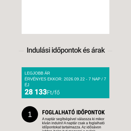
Indulási időpontok és árak
LEGJOBB ÁR
ÉRVÉNYES EKKOR: 2026.09.22 - 7 NAP / 7
ÉJ
28 133
Ft/fő
FOGLALHATÓ IDŐPONTOK
1
A naptár segítségével válassza ki mikor
kíván indulni! A naptár csak a foglalható
időpontokat tartalmazza. Az idősávon