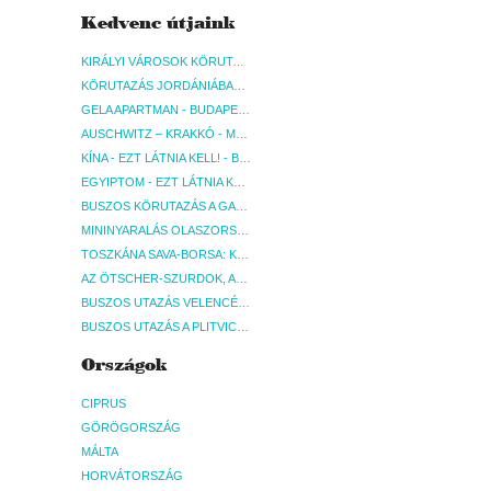
Kedvenc útjaink
KIRÁLYI VÁROSOK KÖRUTAZÁS KÖZVETLEN REPÜLŐJÁRATTAL - BUDAPEST, REPÜLŐ
KÖRUTAZÁS JORDÁNIÁBAN, HOLT-TENGERI PIHENÉSSEL - BUDAPEST, REPÜLŐ
GELA APARTMAN - BUDAPEST, REPÜLŐ
AUSCHWITZ – KRAKKÓ - MEGRÁZÓ IDŐUTAZÁS! - BUDAPEST, BUSZ
KÍNA - EZT LÁTNIA KELL! - BUDAPEST, REPÜLŐ
EGYIPTOM - EZT LÁTNIA KELL! - BUDAPEST, REPÜLŐ
BUSZOS KÖRUTAZÁS A GARDA-TÓ KÖRNYÉKÉN - BUDAPEST, BUSZ
MININYARALÁS OLASZORSZÁGBAN: ÉSZAK-OLASZ GYÖNGYSZEMEK NYOMÁBAN - BUDAPEST, BUSZ
TOSZKÁNA SAVA-BORSA: KÓSTOLÓK ÉS KULTURÁLIS UTAZÁS - BUDAPEST, BUSZ
AZ ÖTSCHER-SZURDOK, AUSZTRIA GRAND CANYONJA - BUDAPEST, BUSZ
BUSZOS UTAZÁS VELENCÉBE - BUDAPEST, BUSZ
BUSZOS UTAZÁS A PLITVICEI-TAVAK NEMZETI PARKBA - BUDAPEST, BUSZ
Országok
CIPRUS
GÖRÖGORSZÁG
MÁLTA
HORVÁTORSZÁG