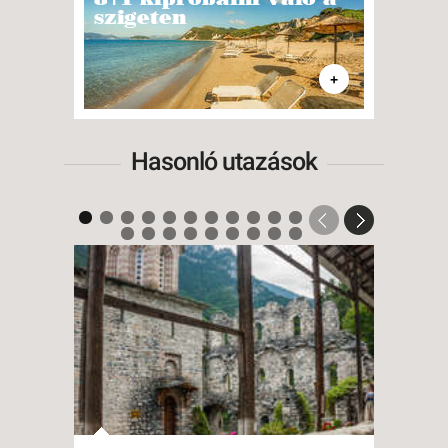
szigeten
citr
+
Hasonló utazások