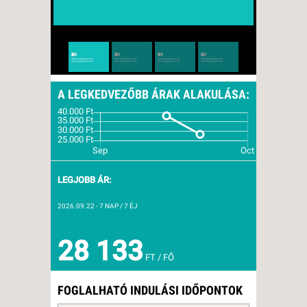
A LEGKEDVEZŐBB ÁRAK ALAKULÁSA:
LEGJOBB ÁR:
2026.09.22
- 7 NAP / 7 ÉJ
28 133
FT / FŐ
FOGLALHATÓ INDULÁSI IDŐPONTOK