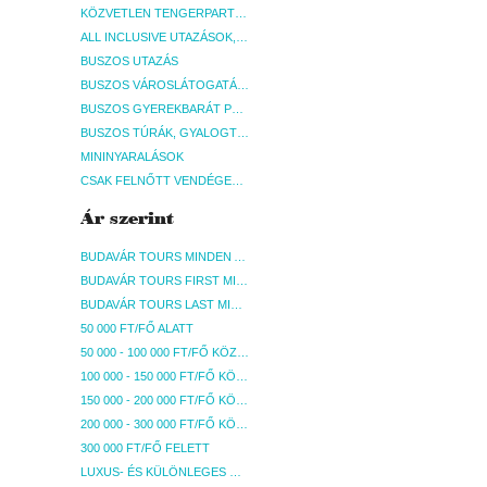
KÖZVETLEN TENGERPARTI SZÁLLÁSOK
ALL INCLUSIVE UTAZÁSOK, NYARALÁSOK
BUSZOS UTAZÁS
BUSZOS VÁROSLÁTOGATÁSOK
BUSZOS GYEREKBARÁT PROGRAMOK
BUSZOS TÚRÁK, GYALOGTÚRÁK
MININYARALÁSOK
CSAK FELNŐTT VENDÉGEKET FOGADÓ SZÁLLÁSOK
Ár szerint
BUDAVÁR TOURS MINDEN AKCIÓS ÚT
BUDAVÁR TOURS FIRST MINUTE AKCIÓS UTAK
BUDAVÁR TOURS LAST MINUTE AKCIÓS UTAK
50 000 FT/FŐ ALATT
50 000 - 100 000 FT/FŐ KÖZÖTT
100 000 - 150 000 FT/FŐ KÖZÖTT
150 000 - 200 000 FT/FŐ KÖZÖTT
200 000 - 300 000 FT/FŐ KÖZÖTT
300 000 FT/FŐ FELETT
LUXUS- ÉS KÜLÖNLEGES UTAK