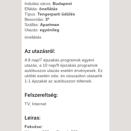
Indulási város:
Budapest
Ellátás:
önellátás
Típus:
Tengerparti üdülés
Besorolás:
3*
Szállás:
Apartman
Utazás:
egyénileg
önellátás
Az utazásról:
A 8 nap/7 éjszakás programok egyéni
utazás, a 10 nap/9 éjszakás programok
autóbuszos utazás esetén érvényesek. Ez
utóbbi esetén oda- és visszaúton utasaink
1-1 éjszakát az autóbuszon töltenek.
Felszereltség:
TV, Internet
Leiras:
Fekvése: