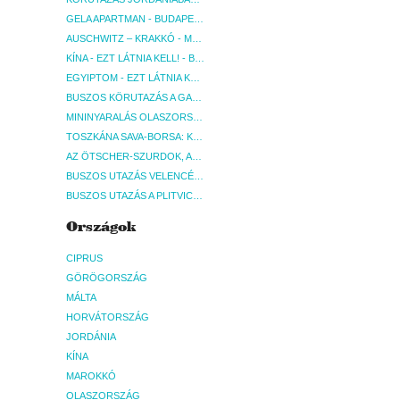
GELA APARTMAN - BUDAPEST, REPÜLŐ
AUSCHWITZ – KRAKKÓ - MEGRÁZÓ IDŐUTAZÁS! - BUDAPEST, BUSZ
KÍNA - EZT LÁTNIA KELL! - BUDAPEST, REPÜLŐ
EGYIPTOM - EZT LÁTNIA KELL! - BUDAPEST, REPÜLŐ
BUSZOS KÖRUTAZÁS A GARDA-TÓ KÖRNYÉKÉN - BUDAPEST, BUSZ
MININYARALÁS OLASZORSZÁGBAN: ÉSZAK-OLASZ GYÖNGYSZEMEK NYOMÁBAN - BUDAPEST, BUSZ
TOSZKÁNA SAVA-BORSA: KÓSTOLÓK ÉS KULTURÁLIS UTAZÁS - BUDAPEST, BUSZ
AZ ÖTSCHER-SZURDOK, AUSZTRIA GRAND CANYONJA - BUDAPEST, BUSZ
BUSZOS UTAZÁS VELENCÉBE - BUDAPEST, BUSZ
BUSZOS UTAZÁS A PLITVICEI-TAVAK NEMZETI PARKBA - BUDAPEST, BUSZ
Országok
CIPRUS
GÖRÖGORSZÁG
MÁLTA
HORVÁTORSZÁG
JORDÁNIA
KÍNA
MAROKKÓ
OLASZORSZÁG