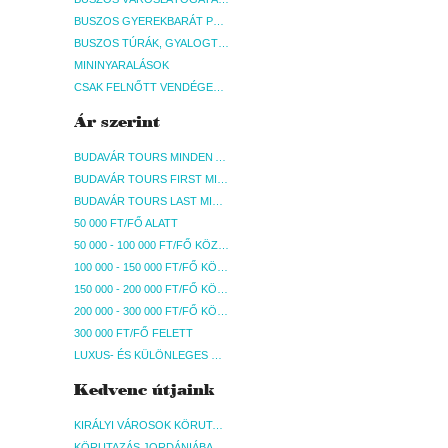
BUSZOS GYEREKBARÁT PROGRAMOK
BUSZOS TÚRÁK, GYALOGTÚRÁK
MININYARALÁSOK
CSAK FELNŐTT VENDÉGEKET FOGADÓ SZÁLLÁSOK
Ár szerint
BUDAVÁR TOURS MINDEN AKCIÓS ÚT
BUDAVÁR TOURS FIRST MINUTE AKCIÓS UTAK
BUDAVÁR TOURS LAST MINUTE AKCIÓS UTAK
50 000 FT/FŐ ALATT
50 000 - 100 000 FT/FŐ KÖZÖTT
100 000 - 150 000 FT/FŐ KÖZÖTT
150 000 - 200 000 FT/FŐ KÖZÖTT
200 000 - 300 000 FT/FŐ KÖZÖTT
300 000 FT/FŐ FELETT
LUXUS- ÉS KÜLÖNLEGES UTAK
Kedvenc útjaink
KIRÁLYI VÁROSOK KÖRUTAZÁS KÖZVETLEN REPÜLŐJÁRATTAL - BUDAPEST, REPÜLŐ
KÖRUTAZÁS JORDÁNIÁBAN, HOLT-TENGERI PIHENÉSSEL - BUDAPEST, REPÜLŐ