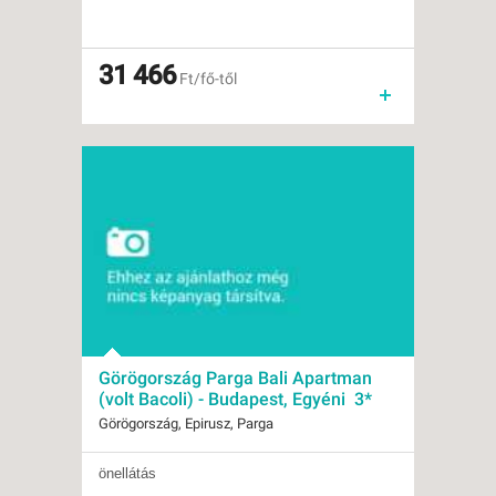
Időpontok:
10 db
Ellátás:
önellátás
Típus:
Tengerparti üdülés
Besorolás:
31 466
3*
Ft/fő-től
Szállás:
Apartman
Utazás:
egyénileg
Görögország Parga Bali Apartman
(volt Bacoli) - Budapest, Egyéni 3*
Görögország, Epirusz, Parga
önellátás
Indulások:
2026.08.11-tól
Időpontok:
9 db