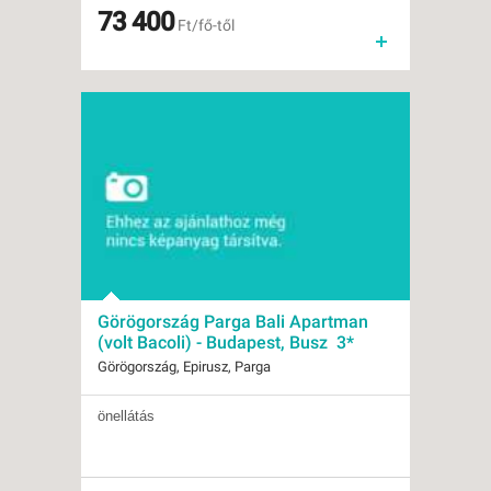
Besorolás:
73 400
3*
Ft/fő-től
Szállás:
Apartman
Utazás:
autóbusszal
Görögország Parga Bali Apartman
(volt Bacoli) - Budapest, Busz 3*
Görögország, Epirusz, Parga
önellátás
Indulások:
2026.08.10-tól
Időpontok:
9 db
Ellátás:
önellátás
Típus:
Tengerparti üdülés