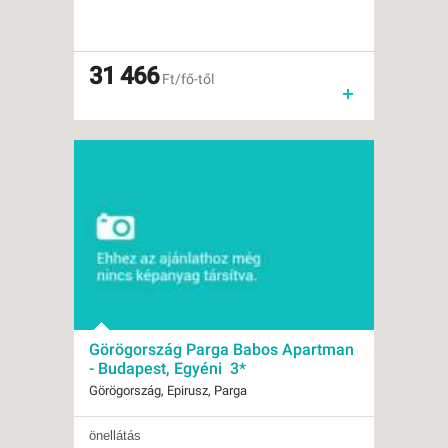
Időpontok:
8 db
Ellátás:
önellátás
Típus:
Tengerparti üdülés
Besorolás:
31 466
3*
Ft/fő-től
Szállás:
Apartman
Utazás:
egyénileg
Görögország Parga Babos Apartman
- Budapest, Egyéni 3*
Görögország, Epirusz, Parga
önellátás
Indulások:
2026.08.11-tól