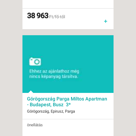
Ellátás:
önellátás
Típus:
Tengerparti üdülés
Besorolás:
38 963
3*
Ft/fő-től
Szállás:
Apartman
Utazás:
egyénileg
Görögország Parga Miltos Apartman
- Budapest, Busz 3*
Görögország, Epirusz, Parga
önellátás
Indulások:
2026.08.10-tól
Időpontok:
10 db