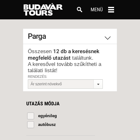
MENÜ
Parga
12 db a keresésnek
Összesen
megfelelő utazást
találtunk.
A keresővel tovább szűkítheti a
találati listát!
RENDEZÉS:
Ár szerint növekvő
UTAZÁS MÓDJA
egyénileg
autóbusz