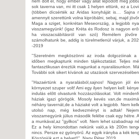
nem dőlt el, hogy ember vagy állat lepődött meg jobba
sok taverna van, mi itt csak 1 helyen ettünk, ez a Lovid
(többen dícsérték az Aridas konyháját is.... Sajna
amennyit szerettünk volna kipróbálni, sebaj, majd jövő
Maga a sziget, konkrétan Meseország, a legjobb nyar
visszamegyünk! (igaz Kréta és Rodosz is nagyon er
ha visszacsábításról van szó) Remélem jövőre i
számolhatunk be, addig is türelmetlenül várjuk, a 20
-2019
''Szeretném megköszönni az iroda dolgozóinak a k
időben megkaptunk minden tájékoztatást. Teljes mé
fantasztikusan éreztük magunkat a nyaralásunkon. Má
További sok sikert kívánok az utazások szervezésében
''Hazaértünk a nyaralásból,sajnos! Nagyon jól ér
környezet szuper volt! Ami egy ilyen helyen kell: kénye
indulás előtt olvastunk hozzászólásokat. Volt mindenf
háziak igazi görögök. Mosoly kevés van,de maximál
néhány tavernát,de a háziaké volt a legjobb. Nem kelle
utolsó nap, még kedvezményt is adtak! Nejemm
visszamegyünk július második felébe csak egy hétre. 
a munkával,az "gyilkos" volt. Nem lehet szabadnap né
Ez a hely kimondottan nekünk való,a kb 200m tenge
nincs. Persze ez gyönyörű. Az egyik irányba a kék ten
Köszönjük ezt a helyet!!'' Nagy Péter 2019