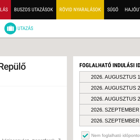
ALÁS
BUSZOS UTAZÁSOK
RÖVID NYARALÁSOK
SÚGÓ
HAJÓU
6
UTAZÁS
ZOS UTAZÁSOK
GERPARTI
LÉSEK
 Repülő
FOGLALHATÓ INDULÁSI 
UTAZÁS
LÁDI ÜDÜLÉS
2026. AUGUSZTUS 1
2026. AUGUSZTUS 2
ZÁSOK DEBRECENI
ULÁSSAL
2026. AUGUSZTUS 2
ÍV KIKAPCSOLÓDÁS
2026. SZEPTEMBER 
OTIKUS UTAK
2026. SZEPTEMBER 
OSLÁTOGATÁS
Nem foglalható időpontok