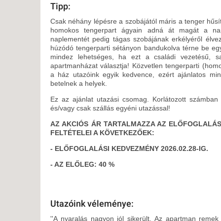
Tipp:
Csak néhány lépésre a szobájától máris a tenger hűs
homokos tengerpart ágyain adná át magát a na
naplementét pedig tágas szobájának erkélyéről élvez
húzódó tengerparti sétányon bandukolva térne be eg
mindez lehetséges, ha ezt a családi vezetésű, sa
apartmanházat választja! Közvetlen tengerparti (hom
a ház utazóink egyik kedvence, ezért ajánlatos min
betelnek a helyek.
Ez az ajánlat utazási csomag. Korlátozott számban
és/vagy csak szállás egyéni utazással!
AZ AKCIÓS ÁR TARTALMAZZA AZ ELŐFOGLALÁS
FELTÉTELEI A KÖVETKEZŐEK:
- ELŐFOGLALÁSI KEDVEZMÉNY 2026.02.28-IG.
- AZ ELŐLEG: 40 %
Utazóink véleménye:
''A nyaralás nagyon jól sikerült. Az apartman remek