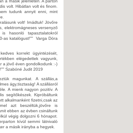
n a másik jelenlétén. A parton
is volt. Hibátlan volt és finom.
 nem tudunk annyit enni, mint
re.
alásunk volt! Imádtuk! Jövőre
ős, elektromágneses versenyző
s hasonló tapasztalatokról
20-as katalógust!"" Varga Dóra
edves korrekt ügyintézését,
rtékben elégedettek vagyunk,
r a jövő éven gondolkodunk :-)
!"" Szabóné Judit 2019
eztük magunkat. A szállás,a
lmes ágy,tisztaság! A szállásról
éle. A mienk nagyon pozitív. A
is segítőkészek. Kipróbáltunk
tt alkalmanként fizetni,csak az
el azt beszéltük,jövőre is
Amit ebben az évben csináltunk
lkül végig dolgozni 6 hónapot.
rparton kívül semmi látnivaló
ger a másik irányba a hegyek.