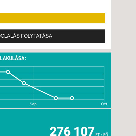
OGLALÁS FOLYTATÁSA
ALAKULÁSA:
276 107
FT / FŐ