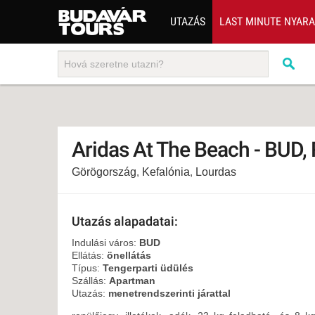
UTAZÁS
LAST MINUTE NYAR
202
BUS
TEN
ÜDÜ
Aridas At The Beach - BUD,
KÖR
Görögország
,
Kefalónia
,
Lourdas
CSA
UTA
IND
Utazás alapadatai:
AKT
Indulási város:
BUD
Ellátás:
önellátás
EGZ
Típus:
Tengerparti üdülés
Szállás:
Apartman
VÁR
Utazás:
menetrendszerinti járattal