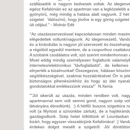
szállásadók is nagyon kedvesek voltak. Az idegen
egész Kefalónián ez az apartman van a legközelebb a
gyönyörű, még mindig a hatása alatt vagyunk. 2 hét a
szigetet. Valószínű, hogy jövőre is egy görög szigete
úti céljául.'' - Molnár Edit
''Az utazásszervezéssel kapcsolatosan minden maxim
elégedettek voltunk/vagyunk. Az idegenvezető, Vanda
és a kirándulás is nagyon jól szervezett és összehang
a régióból egyedül mentem, de a csoporthoz csatlako
A szobánk csodálatos volt, szó szerint mindenhonnan a
Mivel eddig mindig személyesen foglaltunk valamelyik 
internetes/elektronikus "távfoglalástól", de kellem
elnyerték a bizalmunkat! Összegezve, hálásan köszön
segítőkészségével, szakmai hozzáértésével Ön is jel
biztonságos pihenésünkhöz és hogy az idei nyara
gondolatokkal emlékezzünk vissza!'' N.Xenia
""Jól sikerült az utazás, minden rendben volt, na
apartmannal sem volt semmi gond, nagyon szép volt
látványára ébredtünk). :) A hétfői buszos szigettúra n
volt (a Myrtost a szívünkbe zártuk), de a hajókirán
gazdagodtunk. Szép hetet töltöttünk el Lourdasban
kizárt, hogy egyszer visszatérjünk Kefalóniára! :) Vand
érdekes dolgot mesélt a szigetről. Jól döntött