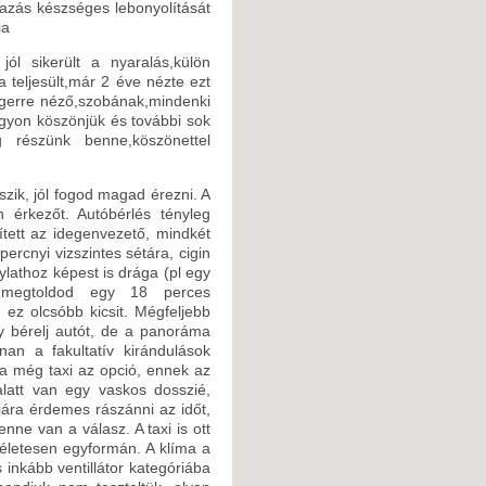
tazás készséges lebonyolítását
ia
jól sikerült a nyaralás,külön
 teljesült,már 2 éve nézte ezt
ngerre néző,szobának,mindenki
gyon köszönjük és további sok
 részünk benne,köszönettel
tszik, jól fogod magad érezni. A
 érkezőt. Autóbérlés tényleg
ített az idegenvezető, mindkét
ercnyi vizszintes sétára, cigin
lathoz képest is drága (pl egy
megtoldod egy 18 perces
ez olcsóbb kicsit. Mégfeljebb
 bérelj autót, de a panoráma
nan a fakultatív kirándulások
ra még taxi az opció, ennek az
alatt van egy vaskos dosszié,
ára érdemes rászánni az időt,
nne van a válasz. A taxi is ott
ökéletesen egyformán. A klíma a
s inkább ventillátor kategóriába