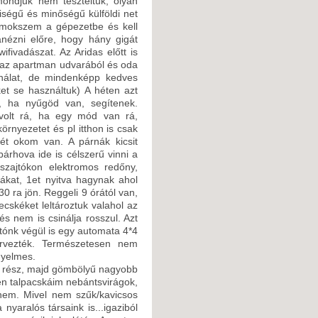
 mondjuk nem teszteltük, olyan
ségű és minőségű külföldi net
omokszem a gépezetbe és kell
ézni előre, hogy hány gigát
ifivadászat. Az Aridas előtt is
z az apartman udvarából és oda
ználat, de mindenképp kedves
et se használtuk) A héten azt
k, ha nyűgöd van, segítenek.
olt rá, ha egy mód van rá,
rnyezetet és pl itthon is csak
ét okom van. A párnák kicsit
árhova ide is célszerű vinni a
zajtókon elektromos redőny,
bákat, 1et nyitva hagynak ahol
30 ra jön. Reggeli 9 órától van,
cskéket leltároztuk valahol az
s nem is csinálja rosszul. Azt
utónk végül is egy automata 4*4
tervezték. Természetesen nem
nyelmes.
sos rész, majd gömbölyű nagyobb
én talpacskáim nebántsvirágok,
 nem. Mivel nem szűk/kavicsos
 nyaralós társaink is...igaziból