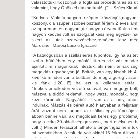
választottuk! Köszönjük a foglalási procedúra és az u
valamint, hogy Önökkel utazhattunk! :)"" - Szűcs Klaud
''Kedves Violetta,nagyon szépen köszönjük,nagyon 
köszönjük a szuper szobaelosztást,férjem 2 éves álma
az apartmant és nagyon ,de nagyon örvendtünk a te
nagyon kedves volt és szolgálat kész,még egyszer na
sikert az utak szervezéséhez,remélem lesz még
Marosiné''
Marosi László Ignácné
''A katalógusban a szállásleírás tűpontos, így ha az te
szoba hűtőjében egy másfél literes víz vár minden
ajánlott, mi magunknak intéztük, aki nem, annak seg
megoldás ugyanolyan jó. Boltok, van egy kisebb kb 4 p
kívül kb minden van a boltban, de még a görög viszony
kis fánk 1,20 E) ha ezt a kellemes sétát 
45fokos emelkedőn vezető sétával, van mégegy bolt, 
mászva a tüdőd reklamál, hogy wazz, mondták, hogy
kezd kárpótolni. Nagyjából itt van az a hely, ahon
indulnak. Mászás és bérelt autó hiányában a feljutás
árát viszont nem tudom. /a szállás egyik lépcsője 
abban benne van, aki megoldást keres egy problémáj
hogy a cirka 30 oldalt végigolvassa, mert esélyesen be
volt :) Minden teraszról látható a tenger, igaz nem t
mi szobáinkban jó volt, de volt akinél 16 fokra állítva i