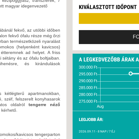
g kézipoggyász, transzferek, 7
VETLEN
ített magyar idegenvezető
KIVÁLASZTOTT IDŐPONT
GERPARTI
LLÁSOK
LLODÁK
ábánál fekvő, az utóbbi időben
SZDÁVAL
alon fekvő ófalu része még őrzi
F
rban természetközeli nyaralást
AVÁR TOURS
homokos (helyenként kavicsos)
ZÁSOK
étteremnek ad helyet. A friss
 sétány és az ófalu boltjaiban.
A LEGKEDVEZŐBB ÁRAK 
henésre, és kirándulások
s kétlégterű apartmanokban,
, széf, felszerelt konyhasarok
atos oldalról
tengerre néző
a kérhető.
LEGJOBB ÁR:
2026.09.11
- 8 NAP / 7 ÉJ
homokos/kavicsos tengerparton