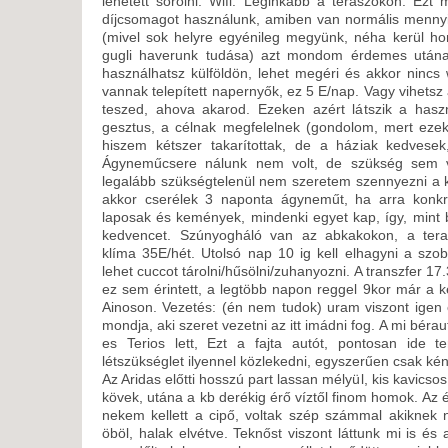
lehetett sorolni. Wifi. Leginkább a teraszokon. Ezt
díjcsomagot használunk, amiben van normális mennyi
(mivel sok helyre egyénileg megyünk, néha kerül h
gugli haverunk tudása) azt mondom érdemes utánan
használhatsz külföldön, lehet megéri és akkor nincs w
vannak telepített napernyők, ez 5 E/nap. Vagy vihets
teszed, ahova akarod. Ezeken azért látszik a has
gesztus, a célnak megfelelnek (gondolom, mert ezek
hiszem kétszer takarítottak, de a háziak kedvese
Ágyneműcsere nálunk nem volt, de szükség sem v
legalább szükségtelenül nem szeretem szennyezni a kö
akkor cserélek 3 naponta ágyneműt, ha arra konkr
laposak és kemények, mindenki egyet kap, így, mint b
kedvencet. Szúnyogháló van az abkakokon, a teras
klíma 35E/hét. Utolsó nap 10 ig kell elhagyni a szo
lehet cuccot tárolni/hűsölni/zuhanyozni. A transzfer 17.
ez sem érintett, a legtöbb napon reggel 9kor már a ke
Ainoson. Vezetés: (én nem tudok) uram viszont igen é
mondja, aki szeret vezetni az itt imádni fog. A mi béra
es Terios lett, Ezt a fajta autót, pontosan ide 
létszükséglet ilyennel közlekedni, egyszerűen csak ké
Az Aridas előtti hosszú part lassan mélyül, kis kavic
kövek, utána a kb derékig érő víztől finom homok. Az 
nekem kellett a cipő, voltak szép számmal akiknek
öböl, halak elvétve. Teknőst viszont láttunk mi is és a