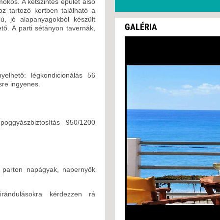
mokos. A kétszintes épület alsó
z tartozó kertben található a
ú, jó alapanyagokból készült
GALÉRIA
ető. A parti sétányon tavernák,
nyelhető: légkondicionálás 56
sre ingyenes.
poggyászbiztosítás 950/1200
a parton napágyak, napernyők
kirándulásokra kérdezzen rá