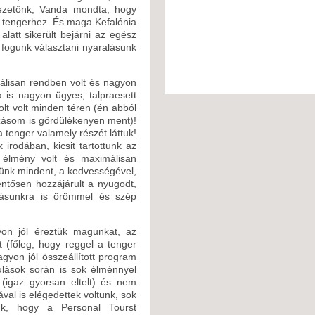
vezetőnk, Vanda mondta, hogy
 tengerhez. És maga Kefalónia
latt sikerült bejárni az egész
t fogunk választani nyaralásunk
álisan rendben volt és nagyon
 is nagyon ügyes, talpraesett
olt volt minden téren (én abból
zásom is gördülékenyen ment)!
 tenger valamely részét láttuk!
irodában, kicsit tartottunk az
es élmény volt és maximálisan
ünk mindent, a kedvességével,
entősen hozzájárult a nyugodt,
lásunkra is örömmel és szép
gyon jól éreztük magunkat, az
 (főleg, hogy reggel a tenger
agyon jól összeállított program
dulások során is sok élménnyel
 (igaz gyorsan eltelt) és nem
ával is elégedettek voltunk, sok
ünk, hogy a Personal Tourst