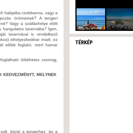
ítő habjaiba csobbanna, vagy a
pozás örömeinek? A tengeri
né? Vagy a szálláshelye előtt
y hangulatos tavernába? Igen,
ját tavernával is rendelkező
okos) elhelyezkedése miatt, ez
TÉRKÉP
él előbb foglalni, mert hamar
 foglalható többhetes csomag,
I KEDVEZMÉNYT, MELYNEK
 volt, közel a tengerhez, és a