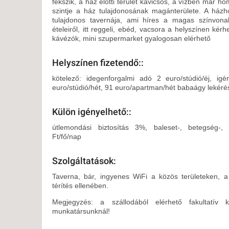
fekszik, a ház előtti terület kavicsos, a vízben már ho
szintje a ház tulajdonosának magánterülete. A házho
tulajdonos tavernája, ami híres a magas színvonal
ételeiről, itt reggeli, ebéd, vacsora a helyszínen kérh
kávézók, mini szupermarket gyalogosan elérhető
Helyszínen fizetendő::
kötelező: idegenforgalmi adó 2 euro/stúdió/éj, igé
euro/stúdió/hét, 91 euro/apartman/hét babaágy lekéré
Külön igényelhető::
útlemondási biztosítás 3%, baleset-, betegség-, 
Ft/fő/nap
Szolgáltatások:
Taverna, bár, ingyenes WiFi a közös területeken, 
térítés ellenében.
Megjegyzés: a szállodából elérhető fakultatív 
munkatársunknál!