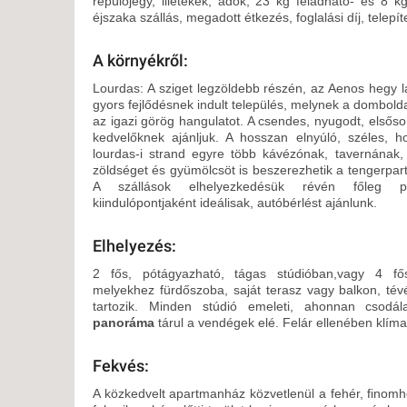
repülőjegy, illetékek, adók, 23 kg feladható- és 8 k
KÖZ
éjszaka szállás, megadott étkezés, foglalási díj, telep
TEN
SZÁ
A környékről:
SZÁ
Lourdas: A sziget legzöldebb részén, az Aenos hegy l
CSÚ
gyors fejlődésnek indult település, melynek a dombold
az igazi görög hangulatot. A csendes, nyugodt, elsőso
BUD
kedvelőknek ajánljuk. A hosszan elnyúló, széles, 
UTA
lourdas-i strand egyre több kávézónak, tavernának, 
zöldséget és gyümölcsöt is beszerezhetik a tengerparti
A szállások elhelyezkedésük révén főleg pi
kiindulópontjaként ideálisak, autóbérlést ajánlunk.
Elhelyezés:
2 fős, pótágyazható, tágas stúdióban,vagy 4 fő
melyekhez fürdőszoba, saját terasz vagy balkon, tévé
tartozik. Minden stúdió emeleti, ahonnan csodál
panoráma
tárul a vendégek elé. Felár ellenében klím
Fekvés:
A közkedvelt apartmanház közvetlenül a fehér, finom