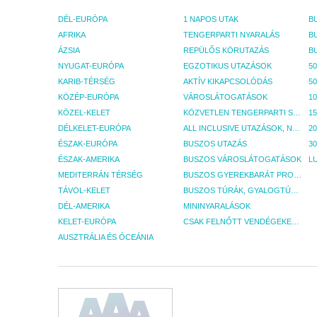
DÉL-EURÓPA
1 NAPOS UTAK
AFRIKA
TENGERPARTI NYARALÁS
ÁZSIA
REPÜLŐS KÖRUTAZÁS
NYUGAT-EURÓPA
EGZOTIKUS UTAZÁSOK
50
KARIB-TÉRSÉG
AKTÍV KIKAPCSOLÓDÁS
50
KÖZÉP-EURÓPA
VÁROSLÁTOGATÁSOK
KÖZEL-KELET
KÖZVETLEN TENGERPARTI SZÁLLÁSOK
DÉLKELET-EURÓPA
ALL INCLUSIVE UTAZÁSOK, NYARALÁSOK
ÉSZAK-EURÓPA
BUSZOS UTAZÁS
30
ÉSZAK-AMERIKA
BUSZOS VÁROSLÁTOGATÁSOK
L
MEDITERRÁN TÉRSÉG
BUSZOS GYEREKBARÁT PROGRAMOK
TÁVOL-KELET
BUSZOS TÚRÁK, GYALOGTÚRÁK
DÉL-AMERIKA
MININYARALÁSOK
KELET-EURÓPA
CSAK FELNŐTT VENDÉGEKET FOGADÓ SZÁLLÁSOK
AUSZTRÁLIA ÉS ÓCEÁNIA