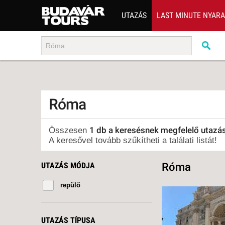
UTAZÁS
LAST MINUTE NYAR
202
BUS
TEN
ÜDÜ
Róma
KÖR
CSA
1 db a keresésnek megfelelő utazá
Összesen
A keresővel tovább szűkítheti a találati listát!
UTA
IND
UTAZÁS MÓDJA
Róma
AKT
repülő
EGZ
VÁR
UTAZÁS TÍPUSA