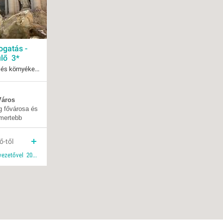
VETLEN
GERPARTI
LLÁSOK
LLODÁK
ogatás -
SZDÁVAL
lő 3*
AVÁR TOURS
Olaszország, Róma és környéke, Róma
ZÁSOK
09.23-tól
Város
 fővárosa és
li
smertebb
Klasszikus városlátogatás
gazdag
ális
ő-től
ezik. Az
menetrendszerinti járattal
s emlegetett
magyar nyelvű idegenvezetővel 2026 tavasz 2026 városlátogatás 2026 ősz idegenvezetővel
tezer éves
a, és az ókori
özpontjaként
al volt
örténelmére.
ghírű