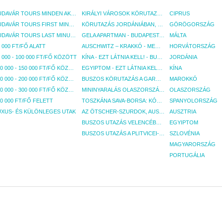
BUDAVÁR TOURS MINDEN AKCIÓS ÚT
KIRÁLYI VÁROSOK KÖRUTAZÁS KÖZVETLEN REPÜLŐJÁRATTAL - BUDAPEST, REPÜLŐ
CIPRUS
BUDAVÁR TOURS FIRST MINUTE AKCIÓS UTAK
KÖRUTAZÁS JORDÁNIÁBAN, HOLT-TENGERI PIHENÉSSEL - BUDAPEST, REPÜLŐ
GÖRÖGORSZÁG
BUDAVÁR TOURS LAST MINUTE AKCIÓS UTAK
GELA APARTMAN - BUDAPEST, REPÜLŐ
MÁLTA
 000 FT/FŐ ALATT
AUSCHWITZ – KRAKKÓ - MEGRÁZÓ IDŐUTAZÁS! - BUDAPEST, BUSZ
HORVÁTORSZÁG
 000 - 100 000 FT/FŐ KÖZÖTT
KÍNA - EZT LÁTNIA KELL! - BUDAPEST, REPÜLŐ
JORDÁNIA
100 000 - 150 000 FT/FŐ KÖZÖTT
EGYIPTOM - EZT LÁTNIA KELL! - BUDAPEST, REPÜLŐ
KÍNA
150 000 - 200 000 FT/FŐ KÖZÖTT
BUSZOS KÖRUTAZÁS A GARDA-TÓ KÖRNYÉKÉN - BUDAPEST, BUSZ
MAROKKÓ
200 000 - 300 000 FT/FŐ KÖZÖTT
MININYARALÁS OLASZORSZÁGBAN: ÉSZAK-OLASZ GYÖNGYSZEMEK NYOMÁBAN - BUDAPEST, BUSZ
OLASZORSZÁG
0 000 FT/FŐ FELETT
TOSZKÁNA SAVA-BORSA: KÓSTOLÓK ÉS KULTURÁLIS UTAZÁS - BUDAPEST, BUSZ
SPANYOLORSZÁG
UXUS- ÉS KÜLÖNLEGES UTAK
AZ ÖTSCHER-SZURDOK, AUSZTRIA GRAND CANYONJA - BUDAPEST, BUSZ
AUSZTRIA
BUSZOS UTAZÁS VELENCÉBE - BUDAPEST, BUSZ
EGYIPTOM
BUSZOS UTAZÁS A PLITVICEI-TAVAK NEMZETI PARKBA - BUDAPEST, BUSZ
SZLOVÉNIA
MAGYARORSZÁG
PORTUGÁLIA