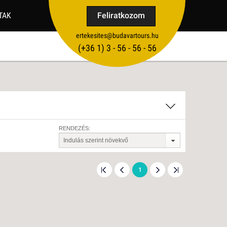
TAK
Feliratkozom
ertekesites@budavartours.hu
TIPPEK
(+36­ 1) 3 - 56 - 56 - 56
VISSZAJELZÉS KÜLDÉSE
RENDEZÉS:
Indulás szerint növekvő
1