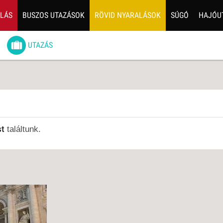
ALÁS
BUSZOS UTAZÁSOK
RÖVID NYARALÁSOK
SÚGÓ
HAJÓU
6
UTAZÁS
ZOS UTAZÁSOK
GERPARTI
LÉSEK
UTAZÁS
LÁDI ÜDÜLÉS
st
találtunk.
ZÁSOK DEBRECENI
ULÁSSAL
ÍV KIKAPCSOLÓDÁS
OTIKUS UTAK
OSLÁTOGATÁS