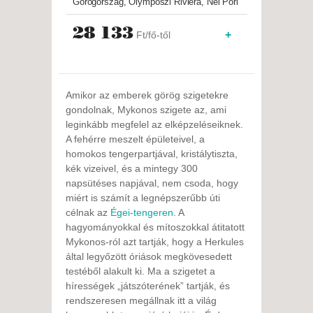
Görögország, Olymposzi Riviéra, Nei Pori
28 133
+
Ft/fő-től
Amikor az emberek görög szigetekre
gondolnak, Mykonos szigete az, ami
leginkább megfelel az elképzeléseiknek.
A fehérre meszelt épületeivel, a
homokos tengerpartjával, kristálytiszta,
kék vizeivel, és a mintegy 300
napsütéses napjával, nem csoda, hogy
miért is számít a legnépszerűbb úti
célnak az
Égei-tengeren
. A
hagyományokkal és mítoszokkal átitatott
Mykonos-ról azt tartják, hogy a Herkules
által legyőzött óriások megkövesedett
testéből alakult ki. Ma a szigetet a
hírességek „játszóterének” tartják, és
rendszeresen megállnak itt a világ