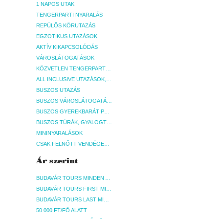
1 NAPOS UTAK
TENGERPARTI NYARALÁS
REPÜLŐS KÖRUTAZÁS
EGZOTIKUS UTAZÁSOK
AKTÍV KIKAPCSOLÓDÁS
VÁROSLÁTOGATÁSOK
KÖZVETLEN TENGERPARTI SZÁLLÁSOK
ALL INCLUSIVE UTAZÁSOK, NYARALÁSOK
BUSZOS UTAZÁS
BUSZOS VÁROSLÁTOGATÁSOK
BUSZOS GYEREKBARÁT PROGRAMOK
BUSZOS TÚRÁK, GYALOGTÚRÁK
MININYARALÁSOK
CSAK FELNŐTT VENDÉGEKET FOGADÓ SZÁLLÁSOK
Ár szerint
BUDAVÁR TOURS MINDEN AKCIÓS ÚT
BUDAVÁR TOURS FIRST MINUTE AKCIÓS UTAK
BUDAVÁR TOURS LAST MINUTE AKCIÓS UTAK
50 000 FT/FŐ ALATT