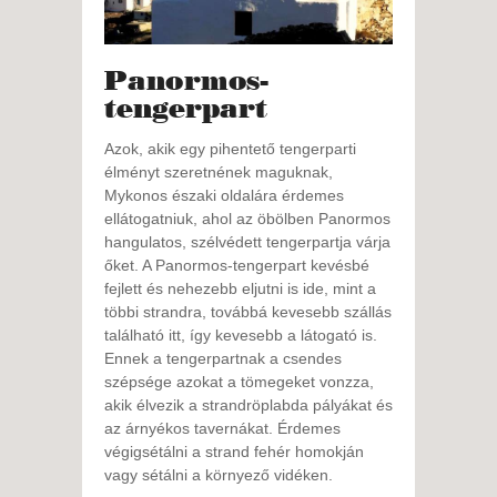
Panormos-
tengerpart
Azok, akik egy pihentető tengerparti
élményt szeretnének maguknak,
Mykonos északi oldalára érdemes
ellátogatniuk, ahol az öbölben Panormos
hangulatos, szélvédett tengerpartja várja
őket. A Panormos-tengerpart kevésbé
fejlett és nehezebb eljutni is ide, mint a
többi strandra, továbbá kevesebb szállás
található itt, így kevesebb a látogató is.
Ennek a tengerpartnak a csendes
szépsége azokat a tömegeket vonzza,
akik élvezik a strandröplabda pályákat és
az árnyékos tavernákat. Érdemes
végigsétálni a strand fehér homokján
vagy sétálni a környező vidéken.