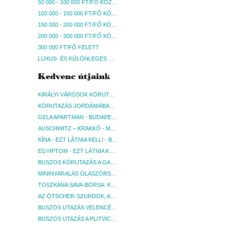
50 000 - 100 000 FT/FŐ KÖZÖTT
100 000 - 150 000 FT/FŐ KÖZÖTT
150 000 - 200 000 FT/FŐ KÖZÖTT
200 000 - 300 000 FT/FŐ KÖZÖTT
300 000 FT/FŐ FELETT
LUXUS- ÉS KÜLÖNLEGES UTAK
Kedvenc útjaink
KIRÁLYI VÁROSOK KÖRUTAZÁS KÖZVETLEN REPÜLŐJÁRATTAL - BUDAPEST, REPÜLŐ
KÖRUTAZÁS JORDÁNIÁBAN, HOLT-TENGERI PIHENÉSSEL - BUDAPEST, REPÜLŐ
GELA APARTMAN - BUDAPEST, REPÜLŐ
AUSCHWITZ – KRAKKÓ - MEGRÁZÓ IDŐUTAZÁS! - BUDAPEST, BUSZ
KÍNA - EZT LÁTNIA KELL! - BUDAPEST, REPÜLŐ
EGYIPTOM - EZT LÁTNIA KELL! - BUDAPEST, REPÜLŐ
BUSZOS KÖRUTAZÁS A GARDA-TÓ KÖRNYÉKÉN - BUDAPEST, BUSZ
MININYARALÁS OLASZORSZÁGBAN: ÉSZAK-OLASZ GYÖNGYSZEMEK NYOMÁBAN - BUDAPEST, BUSZ
TOSZKÁNA SAVA-BORSA: KÓSTOLÓK ÉS KULTURÁLIS UTAZÁS - BUDAPEST, BUSZ
AZ ÖTSCHER-SZURDOK, AUSZTRIA GRAND CANYONJA - BUDAPEST, BUSZ
BUSZOS UTAZÁS VELENCÉBE - BUDAPEST, BUSZ
BUSZOS UTAZÁS A PLITVICEI-TAVAK NEMZETI PARKBA - BUDAPEST, BUSZ