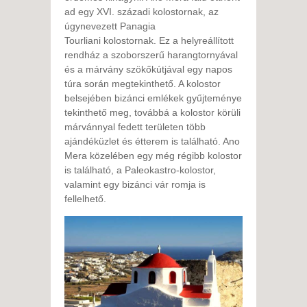
ad egy XVI. századi kolostornak, az
úgynevezett Panagia
Tourliani kolostornak. Ez a helyreállított
rendház a szoborszerű harangtornyával
és a márvány szökőkútjával egy napos
túra során megtekinthető. A kolostor
belsejében bizánci emlékek gyűjteménye
tekinthető meg, továbbá a kolostor körüli
márvánnyal fedett területen több
ajándéküzlet és étterem is található. Ano
Mera közelében egy még régibb kolostor
is található, a Paleokastro-kolostor,
valamint egy bizánci vár romja is
fellelhető.