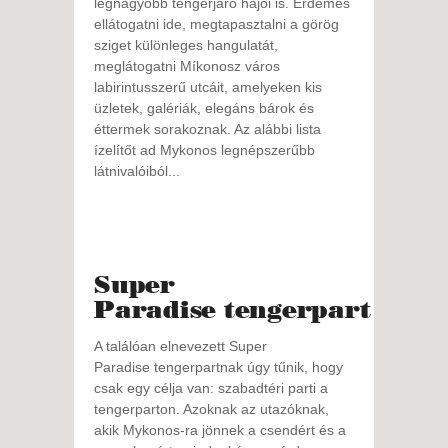
legnagyobb tengerjáró hajói is. Érdemes
ellátogatni ide, megtapasztalni a görög
sziget különleges hangulatát,
meglátogatni Míkonosz város
labirintusszerű utcáit, amelyeken kis
üzletek, galériák, elegáns bárok és
éttermek sorakoznak. Az alábbi lista
ízelítőt ad Mykonos legnépszerűbb
látnivalóiból...
Super
Paradise tengerpart
A találóan elnevezett Super
Paradise tengerpartnak úgy tűnik, hogy
csak egy célja van: szabadtéri parti a
tengerparton. Azoknak az utazóknak,
akik Mykonos-ra jönnek a csendért és a