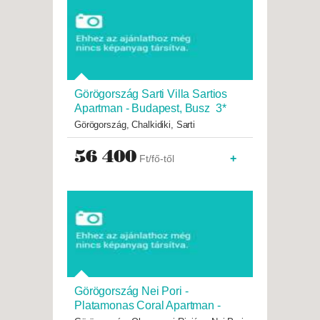
Görögország Sarti Villa Sartios
Apartman - Budapest, Busz 3*
Görögország, Chalkidiki, Sarti
56 400
+
Ft/fő-től
Görögország Nei Pori -
Platamonas Coral Apartman -
Budapest, Egyéni 3*