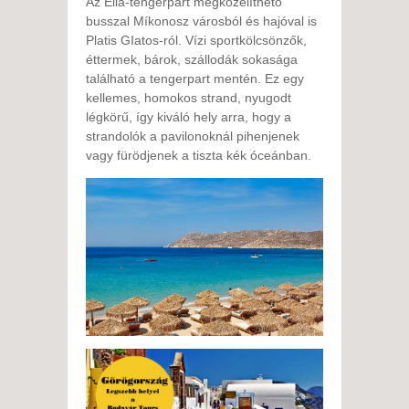
Az Elia-tengerpart megközelíthető
busszal Míkonosz városból és hajóval is
Platis GIatos-ról. Vízi sportkölcsönzők,
éttermek, bárok, szállodák sokasága
található a tengerpart mentén. Ez egy
kellemes, homokos strand, nyugodt
légkörű, így kiváló hely arra, hogy a
strandolók a pavilonoknál pihenjenek
vagy fürödjenek a tiszta kék óceánban.