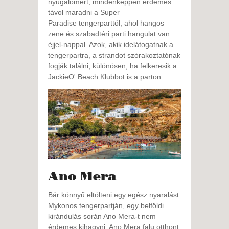
nyugalomért, mindenképpen érdemes
távol maradni a Super
Paradise tengerparttól, ahol hangos
zene és szabadtéri parti hangulat van
éjjel-nappal. Azok, akik idelátogatnak a
tengerpartra, a strandot szórakoztatónak
fogják találni, különösen, ha felkeresik a
JackieO' Beach Klubbot is a parton.
Ano Mera
Bár könnyű eltölteni egy egész nyaralást
Mykonos tengerpartján, egy belföldi
kirándulás során Ano Mera-t nem
érdemes kihagyni. Ano Mera falu otthont