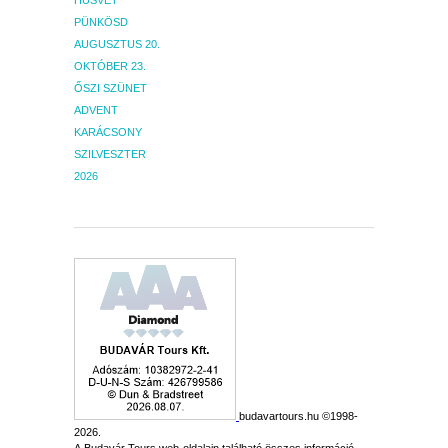
PÜNKÖSD
AUGUSZTUS 20.
OKTÓBER 23.
ŐSZI SZÜNET
ADVENT
KARÁCSONY
SZILVESZTER
2026
budavartours.hu ©1998-
2026.
A Budavár Tours web-oldalain található összes információ,