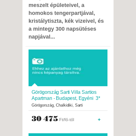
meszelt épületeivel, a
homokos tengerpartjával,
kristálytiszta, kék vizeivel, és
a mintegy 300 napsütéses
napjával...
Görögország Sarti Villa Sartios
Apartman - Budapest, Egyéni 3*
Görögország, Chalkidiki, Sarti
30 475
+
Ft/fő-től