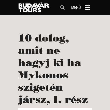
MENÜ
10 dolog,
amit ne
hagyj ki ha
Mykonos
szigetén
jársz, I. rész