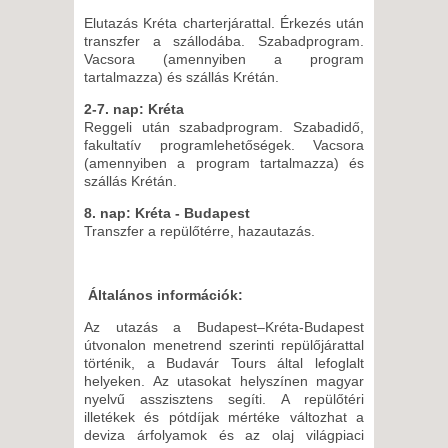
Elutazás Kréta charterjárattal. Érkezés után
transzfer a szállodába. Szabadprogram.
Vacsora (amennyiben a program
tartalmazza) és szállás Krétán.
2-7. nap: Kréta
Reggeli után szabadprogram. Szabadidő,
fakultatív programlehetőségek. Vacsora
(amennyiben a program tartalmazza) és
szállás Krétán.
8. nap: Kréta - Budapest
Transzfer a repülőtérre, hazautazás.
Általános információk:
Az utazás a Budapest–Kréta-Budapest
útvonalon menetrend szerinti repülőjárattal
történik, a Budavár Tours által lefoglalt
helyeken. Az utasokat helyszínen magyar
nyelvű asszisztens segíti. A repülőtéri
illetékek és pótdíjak mértéke változhat a
deviza árfolyamok és az olaj világpiaci