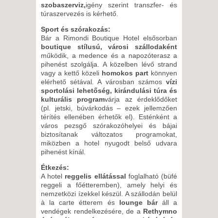
szobaszerviz,
igény szerint transzfer- és
túraszervezés is kérhető.
Sport és szórakozás:
Bár a Rimondi Boutique Hotel elsősorban
boutique stílusú, városi szállodaként
működik, a medence és a napozóterasz a
pihenést szolgálja. A közelben lévő strand
vagy a kettő közeli
homokos part
könnyen
elérhető sétával. A városban számos
vízi
sportolási lehetőség, kirándulási túra és
kulturális program
várja az érdeklődőket
(pl. jetski, búvárkodás – ezek jellemzően
térítés ellenében érhetők el). Esténként a
város pezsgő szórakozóhelyei és bájai
biztosítanak változatos programokat,
miközben a hotel nyugodt belső udvara
pihenést kínál.
Étkezés:
A hotel
reggelis ellátással
foglalható (büfé
reggeli a főétteremben), amely helyi és
nemzetközi ízekkel készül. A szállodán belül
à la carte étterem és
lounge bár
áll a
vendégek rendelkezésére, de a
Rethymno