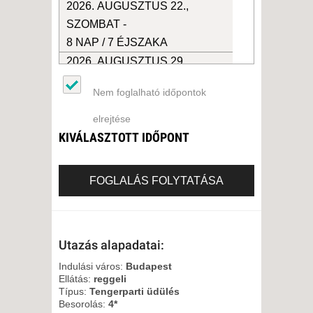
2026. AUGUSZTUS 22.,
SZOMBAT -
8 NAP / 7 ÉJSZAKA
2026. AUGUSZTUS 29.,
SZOMBAT -
Nem foglalható időpontok
8 NAP / 7 ÉJSZAKA
2026. SZEPTEMBER 05.,
elrejtése
SZOMBAT -
KIVÁLASZTOTT IDŐPONT
8 NAP / 7 ÉJSZAKA
2026. SZEPTEMBER 12.,
FOGLALÁS FOLYTATÁSA
SZOMBAT -
8 NAP / 7 ÉJSZAKA
2026. SZEPTEMBER 19.,
Utazás alapadatai:
SZOMBAT -
8 NAP / 7 ÉJSZAKA
Indulási város:
Budapest
Ellátás:
reggeli
2026. SZEPTEMBER 26.,
Típus:
Tengerparti üdülés
SZOMBAT -
Besorolás:
4*