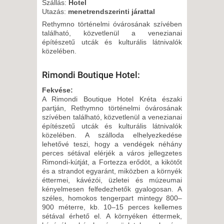
Szállás:
Hotel
8 NAP / 7 ÉJSZAKA
Utazás:
menetrendszerinti járattal
2026. OKTÓBER 03., SZOMBAT
Rethymno történelmi óvárosának szívében
-
található, közvetlenül a venezianai
építészetű utcák és kulturális látnivalók
8 NAP / 7 ÉJSZAKA
közelében.
Rimondi Boutique Hotel:
Fekvése:
A Rimondi Boutique Hotel Kréta északi
partján, Rethymno történelmi óvárosának
szívében található, közvetlenül a venezianai
építészetű utcák és kulturális látnivalók
közelében. A szálloda elhelyezkedése
lehetővé teszi, hogy a vendégek néhány
perces sétával elérjék a város jellegzetes
Rimondi-kútját, a Fortezza erődöt, a kikötőt
és a strandot egyaránt, miközben a környék
éttermei, kávézói, üzletei és múzeumai
kényelmesen felfedezhetők gyalogosan. A
széles, homokos tengerpart mintegy 800–
900 méterre, kb. 10–15 perces kellemes
sétával érhető el. A környéken éttermek,