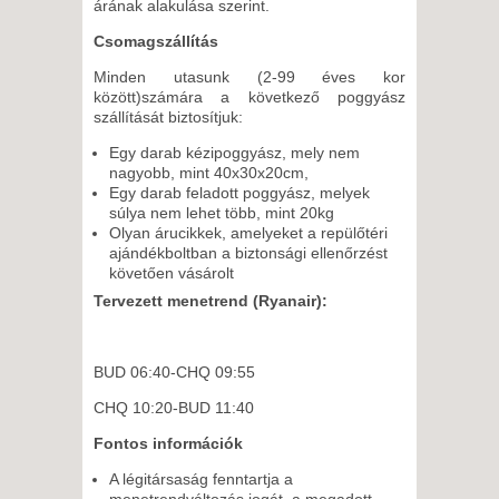
árának alakulása szerint.
Csomagszállítás
Minden utasunk (2-99 éves kor
között)számára a következő poggyász
szállítását biztosítjuk:
Egy darab kézipoggyász, mely nem
nagyobb, mint 40x30x20cm,
Egy darab feladott poggyász, melyek
súlya nem lehet több, mint 20kg
Olyan árucikkek, amelyeket a repülőtéri
ajándékboltban a biztonsági ellenőrzést
követően vásárolt
Tervezett menetrend (Ryanair):
BUD 06:40-CHQ 09:55
CHQ 10:20-BUD 11:40
Fontos információk
A légitársaság fenntartja a
menetrendváltozás jogát, a megadott