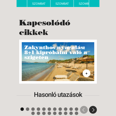
SZOMBAT
SZOMBAT
SZOMBAT
Kapcsolódó
cikkek
Zakynthos nyaralás:
Limo
8+1 kipróbálni való a
Garg
szigeten
citr
+
Hasonló utazások