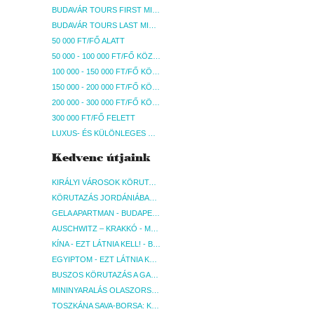
BUDAVÁR TOURS FIRST MINUTE AKCIÓS UTAK
BUDAVÁR TOURS LAST MINUTE AKCIÓS UTAK
50 000 FT/FŐ ALATT
50 000 - 100 000 FT/FŐ KÖZÖTT
100 000 - 150 000 FT/FŐ KÖZÖTT
150 000 - 200 000 FT/FŐ KÖZÖTT
200 000 - 300 000 FT/FŐ KÖZÖTT
300 000 FT/FŐ FELETT
LUXUS- ÉS KÜLÖNLEGES UTAK
Kedvenc útjaink
KIRÁLYI VÁROSOK KÖRUTAZÁS KÖZVETLEN REPÜLŐJÁRATTAL - BUDAPEST, REPÜLŐ
KÖRUTAZÁS JORDÁNIÁBAN, HOLT-TENGERI PIHENÉSSEL - BUDAPEST, REPÜLŐ
GELA APARTMAN - BUDAPEST, REPÜLŐ
AUSCHWITZ – KRAKKÓ - MEGRÁZÓ IDŐUTAZÁS! - BUDAPEST, BUSZ
KÍNA - EZT LÁTNIA KELL! - BUDAPEST, REPÜLŐ
EGYIPTOM - EZT LÁTNIA KELL! - BUDAPEST, REPÜLŐ
BUSZOS KÖRUTAZÁS A GARDA-TÓ KÖRNYÉKÉN - BUDAPEST, BUSZ
MININYARALÁS OLASZORSZÁGBAN: ÉSZAK-OLASZ GYÖNGYSZEMEK NYOMÁBAN - BUDAPEST, BUSZ
TOSZKÁNA SAVA-BORSA: KÓSTOLÓK ÉS KULTURÁLIS UTAZÁS - BUDAPEST, BUSZ