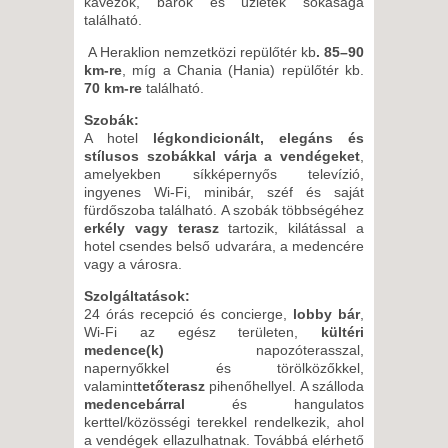
kávézók, bárok és üzletek sokasága
található.
A Heraklion nemzetközi repülőtér kb
.
85–90
km-re
, míg a Chania (Hania) repülőtér kb.
70 km-re
található.
Szobák:
A hotel
légkondicionált, elegáns és
stílusos szobákkal várja a vendégeket
,
amelyekben síkképernyős televízió,
ingyenes Wi-Fi, minibár, széf és saját
fürdőszoba található. A szobák többségéhez
erkély vagy terasz
tartozik, kilátással a
hotel csendes belső udvarára, a medencére
vagy a városra.
Szolgáltatások:
24 órás recepció és concierge,
lobby bár
,
Wi-Fi az egész területen,
kültéri
medence(k)
napozóterasszal,
napernyőkkel és törölközőkkel,
valamint
tetőterasz
pihenőhellyel. A szálloda
medencebárral
és hangulatos
kerttel/közösségi terekkel rendelkezik, ahol
a vendégek ellazulhatnak. Továbbá elérhető