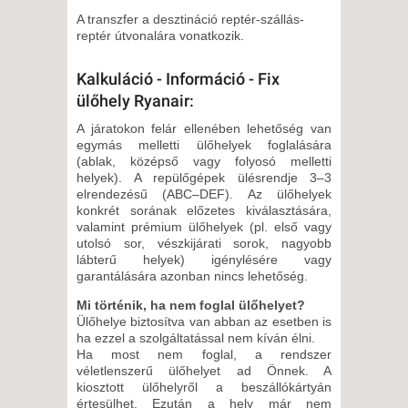
A transzfer a desztináció reptér-szállás-
reptér útvonalára vonatkozik.
Kalkuláció - Információ - Fix
ülőhely Ryanair:
A járatokon felár ellenében lehetőség van
egymás melletti ülőhelyek foglalására
(ablak, középső vagy folyosó melletti
helyek). A repülőgépek ülésrendje 3–3
elrendezésű (ABC–DEF). Az ülőhelyek
konkrét sorának előzetes kiválasztására,
valamint prémium ülőhelyek (pl. első vagy
utolsó sor, vészkijárati sorok, nagyobb
lábterű helyek) igénylésére vagy
garantálására azonban nincs lehetőség.
Mi történik, ha nem foglal ülőhelyet?
Ülőhelye biztosítva van abban az esetben is
ha ezzel a szolgáltatással nem kíván élni.
Ha most nem foglal, a rendszer
véletlenszerű ülőhelyet ad Önnek. A
kiosztott ülőhelyről a beszállókártyán
értesülhet. Ezután a hely már nem