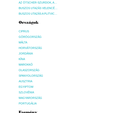
AZ ÖTSCHER-SZURDOK, AUSZTRIA GRAND CANYONJA - BUDAPEST, BUSZ
BUSZOS UTAZÁS VELENCÉBE - BUDAPEST, BUSZ
BUSZOS UTAZÁS A PLITVICEI-TAVAK NEMZETI PARKBA - BUDAPEST, BUSZ
Országok
CIPRUS
GÖRÖGORSZÁG
MÁLTA
HORVÁTORSZÁG
JORDÁNIA
KÍNA
MAROKKÓ
OLASZORSZÁG
SPANYOLORSZÁG
AUSZTRIA
EGYIPTOM
SZLOVÉNIA
MAGYARORSZÁG
PORTUGÁLIA
Esemény