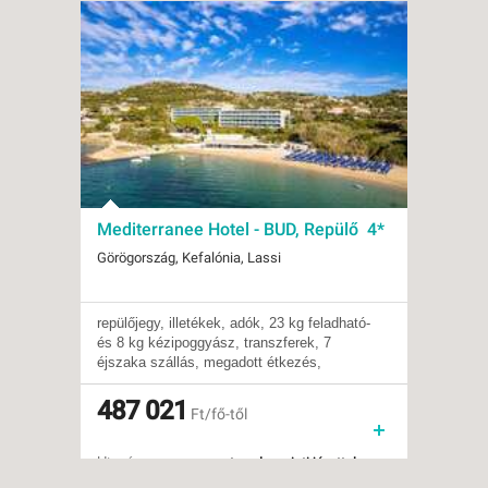
Akciós
Mediterranee Hotel - BUD, Repülő 4*
Hotel
Buda
Görögország, Kefalónia, Lassi
Görögo
repülőjegy, illetékek, adók, 23 kg feladható-
Szolgá
Indulások:
2026.08.14-tól
Indulá
és 8 kg kézipoggyász, transzferek, 7
A hote
Időpontok:
5 db
Időpon
éjszaka szállás, megadott étkezés,
medenc
Ellátás:
félpanzió
Ellátás
foglalási díj, telepített magyar idegenvezető
elérhe
Ellátás:
reggeli
Típus:
medenc
Típus:
487 021
Tengerparti üdülés
Besoro
235
Ft/fő-től
napern
Besorolás:
4*
Szállá
vendég
Szállás:
Hotel
Utazás
rendel
Utazás:
menetrendszerinti járattal
Elhel