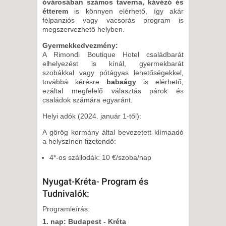
óvárosában számos taverna, kávézó és
étterem
is könnyen elérhető, így akár
félpanziós vagy vacsorás program is
megszervezhető helyben.
Gyermekkedvezmény:
A Rimondi Boutique Hotel családbarát
elhelyezést is kínál, gyermekbarát
szobákkal vagy pótágyas lehetőségekkel,
továbbá kérésre
babaágy
is elérhető,
ezáltal megfelelő választás párok és
családok számára egyaránt.
Helyi adók (2024. január 1-től):
A görög kormány által bevezetett klímaadó
a helyszínen fizetendő:
4*-os szállodák: 10 €/szoba/nap
Nyugat-Kréta- Program és
Tudnivalók:
Programleírás:
1. nap: Budapest - Kréta