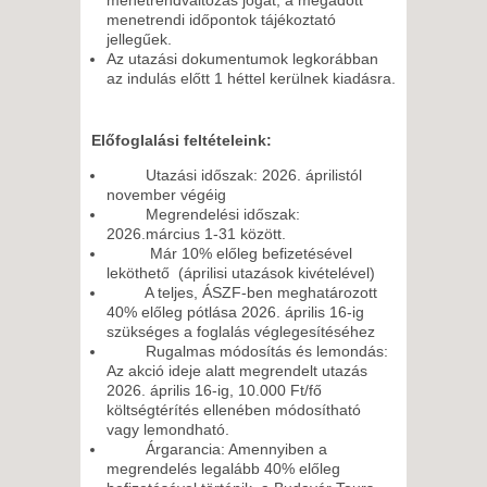
menetrendi időpontok tájékoztató
jellegűek.
Az utazási dokumentumok legkorábban
az indulás előtt 1 héttel kerülnek kiadásra.
Előfoglalási feltételeink:
Utazási időszak: 2026. áprilistól
november végéig
Megrendelési időszak:
2026.március 1-31 között.
Már 10% előleg befizetésével
leköthető (áprilisi utazások kivételével)
A teljes, ÁSZF-ben meghatározott
40% előleg pótlása 2026. április 16-ig
szükséges a foglalás véglegesítéséhez
Rugalmas módosítás és lemondás:
Az akció ideje alatt megrendelt utazás
2026. április 16-ig, 10.000 Ft/fő
költségtérítés ellenében módosítható
vagy lemondható.
Árgarancia: Amennyiben a
megrendelés legalább 40% előleg