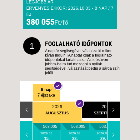
LEGJOBB ÁR
ÉRVÉNYES EKKOR: 2026.10.03 - 8 NAP / 7
ÉJ
380 055
Ft/fő
FOGLALHATÓ IDŐPONTOK
1
A naptár segítségével válassza ki mikor
kíván indulni! A naptár csak a foglalható
időpontokat tartalmazza. Az idősávon
jobbra-balra tud mozogni a nyilak
segítségével, választását pedig a sárga szín
jelöli.
8 nap
7 éjszaka
2026
2026
AUGUSZTUS
SZEPTEMBER
503.005
503.005
503.005
2026.08.
2026.08.
2026.08.
15.
22.
29.