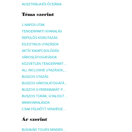
AUSZTRÁLIA ÉS ÓCEÁNIA
Téma szerint
1 NAPOS UTAK
TENGERPARTI NYARALÁS
REPÜLŐS KÖRUTAZÁS
EGZOTIKUS UTAZÁSOK
AKTÍV KIKAPCSOLÓDÁS
VÁROSLÁTOGATÁSOK
KÖZVETLEN TENGERPARTI SZÁLLÁSOK
ALL INCLUSIVE UTAZÁSOK, NYARALÁSOK
BUSZOS UTAZÁS
BUSZOS VÁROSLÁTOGATÁSOK
BUSZOS GYEREKBARÁT PROGRAMOK
BUSZOS TÚRÁK, GYALOGTÚRÁK
MININYARALÁSOK
CSAK FELNŐTT VENDÉGEKET FOGADÓ SZÁLLÁSOK
Ár szerint
BUDAVÁR TOURS MINDEN AKCIÓS ÚT