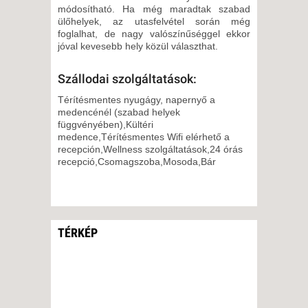
módosítható. Ha még maradtak szabad
ülőhelyek, az utasfelvétel során még
foglalhat, de nagy valószínűséggel ekkor
jóval kevesebb hely közül választhat.
Szállodai szolgáltatások:
Térítésmentes nyugágy, napernyő a
medencénél (szabad helyek
függvényében),Kültéri
medence,Térítésmentes Wifi elérhető a
recepción,Wellness szolgáltatások,24 órás
recepció,Csomagszoba,Mosoda,Bár
TÉRKÉP