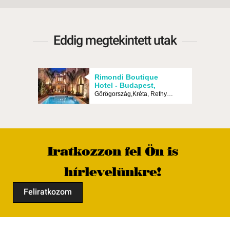
2 ágya
pótágy
felsze
képern
Eddig megtekintett utak
hajszá
Ellátá
Reggel
Rimondi Boutique
Hotel - Budapest,
Repülő
Görögország,Kréta, Rethymno
Iratkozzon fel Ön is
hírlevelünkre!
Feliratkozom