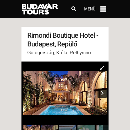
MENÜ
Rimondi Boutique Hotel -
Budapest, Repülő
Görögország
,
Kréta
,
Rethymno