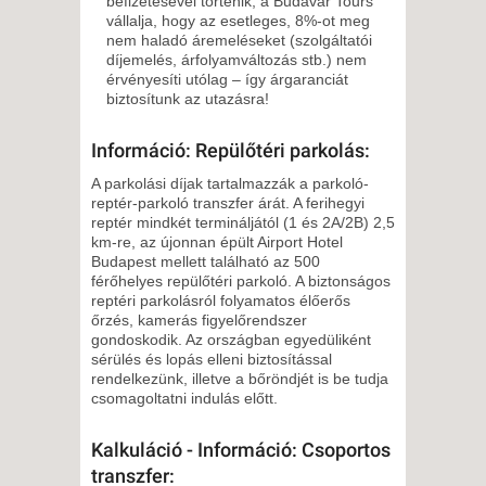
befizetésével történik, a Budavár Tours
vállalja, hogy az esetleges, 8%-ot meg
nem haladó áremeléseket (szolgáltatói
díjemelés, árfolyamváltozás stb.) nem
érvényesíti utólag – így árgaranciát
biztosítunk az utazásra!
Információ: Repülőtéri parkolás:
A parkolási díjak tartalmazzák a parkoló-
reptér-parkoló transzfer árát. A ferihegyi
reptér mindkét termináljától (1 és 2A/2B) 2,5
km-re, az újonnan épült Airport Hotel
Budapest mellett található az 500
férőhelyes repülőtéri parkoló. A biztonságos
reptéri parkolásról folyamatos élőerős
őrzés, kamerás figyelőrendszer
gondoskodik. Az országban egyedüliként
sérülés és lopás elleni biztosítással
rendelkezünk, illetve a bőröndjét is be tudja
csomagoltatni indulás előtt.
Kalkuláció - Információ: Csoportos
transzfer: