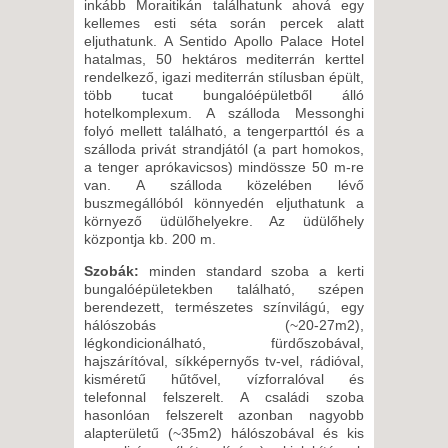
inkább Moraitikán találhatunk ahová egy
kellemes esti séta során percek alatt
eljuthatunk. A Sentido Apollo Palace Hotel
hatalmas, 50 hektáros mediterrán kerttel
rendelkező, igazi mediterrán stílusban épült,
több tucat bungalóépületből álló
hotelkomplexum. A szálloda Messonghi
folyó mellett található, a tengerparttól és a
szálloda privát strandjától (a part homokos,
a tenger aprókavicsos) mindössze 50 m-re
van. A szálloda közelében lévő
buszmegállóból könnyedén eljuthatunk a
környező üdülőhelyekre. Az üdülőhely
központja kb. 200 m.
Szobák:
minden standard szoba a kerti
bungalóépületekben található, szépen
berendezett, természetes színvilágú, egy
hálószobás (~20-27m2),
légkondicionálható, fürdőszobával,
hajszárítóval, síkképernyős tv-vel, rádióval,
kisméretű hűtővel, vízforralóval és
telefonnal felszerelt. A családi szoba
hasonlóan felszerelt azonban nagyobb
alapterületű (~35m2) hálószobával és kis