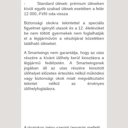
- Standard ülések: prémium üléseken
kívüli egyéb szabad ülések esetében a felár
12 000,-Ft/fő oda-vissza
Biztonsági okokra tekintettel a speciális
figyelmet igénylő utasok és a 12. életévüket
be nem töltött gyermekek nem foglalhatják
el a légijárművön a vészkijárat közelében
található üléseket.
A Smartwings nem garantálja, hogy az utas
részére a kívánt ülőhely kerül kiosztásra a
légijármű fedélzetén. A Smartwingsnek
jogában áll az utas részére kiosztott
ülőhelyet előzetes értesítés nélkül működési
vagy biztonsági okok miatt megváltoztatni
tekintet nélkül az érvényes
ülőhelyfoglalásra.
A járatokon igény szerinti (egymás melletti,