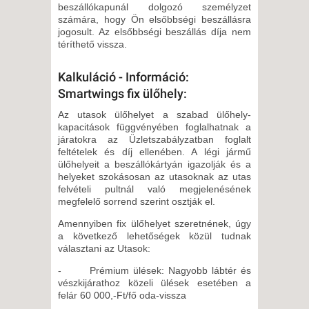
beszállókapunál dolgozó személyzet
számára, hogy Ön elsőbbségi beszállásra
jogosult. Az elsőbbségi beszállás díja nem
téríthető vissza.
Kalkuláció - Információ:
Smartwings fix ülőhely:
Az utasok ülőhelyet a szabad ülőhely-
kapacitások függvényében foglalhatnak a
járatokra az Üzletszabályzatban foglalt
feltételek és díj ellenében. A légi jármű
ülőhelyeit a beszállókártyán igazolják és a
helyeket szokásosan az utasoknak az utas
felvételi pultnál való megjelenésének
megfelelő sorrend szerint osztják el.
Amennyiben fix ülőhelyet szeretnének, úgy
a következő lehetőségek közül tudnak
választani az Utasok:
- Prémium ülések: Nagyobb lábtér és
vészkijárathoz közeli ülések esetében a
felár 60 000,-Ft/fő oda-vissza