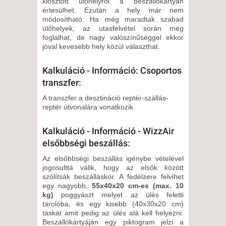
kiosztott ülőhelyről a beszállókártyán
értesülhet. Ezután a hely már nem
módosítható. Ha még maradtak szabad
ülőhelyek, az utasfelvétel során még
foglalhat, de nagy valószínűséggel ekkor
jóval kevesebb hely közül választhat.
Kalkuláció - Információ: Csoportos
transzfer:
A transzfer a desztináció reptér-szállás-
reptér útvonalára vonatkozik.
Kalkuláció - Információ - WizzAir
elsőbbségi beszállás:
Az elsőbbségi beszállás igénybe vételével
jogosulttá válik, hogy az elsők között
szólítsák beszálláskor. A fedélzere felvihet
egy nagyobb,
55x40x20 cm-es (max. 10
kg)
poggyászt melyet az ülés feletti
tárolóba, és egy kisebb (40x30x20 cm)
táskát amit pedig az ülés alá kell helyezni.
Beszállókártyáján egy piktogram jelzi a