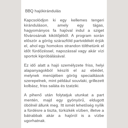
BBQ hajókirándulás
Kapcsolódjon ki egy kellemes tengeri
kiránduláson, amely egy tágas,
hagyományos fa hajóval indul a sziget
fővárosának kikötőjéből. A program során
először a görög szárazföld partvidékét érjük
el, ahol egy homokos strandon tölthetünk el
időt fürdőzéssel, napozással vagy akár vízi
sportok kipróbálásával.
Ez idő alatt a hajó személyzete friss, helyi
alapanyagokból készíti el az ebédet,
melynek menüjében görög specialitások
szerepelnek, mint például souvlaki, grillezett
kolbász, friss saláta és tzatziki.
A pihenő után folytatjuk utunkat a part
mentén, majd egy gyönyörű, eldugott
öbölnél állunk meg. Itt ismét lehetőség nyílik
a fürdésre a tiszta, türkizkék vízben, illetve a
bátrabbak akár a hajóról is a vízbe
ugorhatnak.