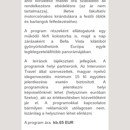
ahol körülbelül másfél óra szabadidő áll
rendelkezésre ebédelésre (az ár nem
tartalmazza), illetve fakultatív
motorcsónakos kirándulásra a festői öblök
és barlangok felfedezéséhez.
A program részeként ellátogatunk egy
működő férfi kolostorba is, majd a nap
zárásaként a Bella Vista kilátóból
gyönyörködhetünk Európa egyik
leglélegzetelállítóbb panorámájában.
A leírások tájékoztató jellegűek. A
programok helyi partnerünk, Az Interunion
Travel által szervezettek, magyar nyelvű
idegenvezetés minimum 15 fő együttes
jelentkezése esetén biztosított. A
programokra jelentkezni helyi
képviselőnknél lehet (helyszínen euróban
fizetve), aki az értékesítésben közvetítőként
jár el. A programokkal kapcsolatos
bármilyen reklamációt utólagosan nem,
kizárólag a helyszínen lehet elintézni.
A program ára
kb.65 EUR