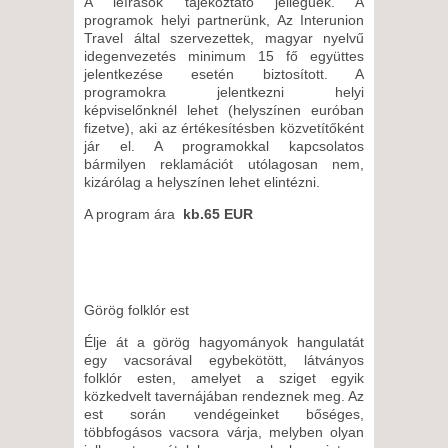
A leírások tájékoztató jellegűek. A
programok helyi partnerünk, Az Interunion
Travel által szervezettek, magyar nyelvű
idegenvezetés minimum 15 fő együttes
jelentkezése esetén biztosított. A
programokra jelentkezni helyi
képviselőnknél lehet (helyszínen euróban
fizetve), aki az értékesítésben közvetítőként
jár el. A programokkal kapcsolatos
bármilyen reklamációt utólagosan nem,
kizárólag a helyszínen lehet elintézni.
A program ára
kb.65 EUR
Görög folklór est
Élje át a görög hagyományok hangulatát
egy vacsorával egybekötött, látványos
folklór esten, amelyet a sziget egyik
közkedvelt tavernájában rendeznek meg. Az
est során vendégeinket bőséges,
többfogásos vacsora várja, melyben olyan