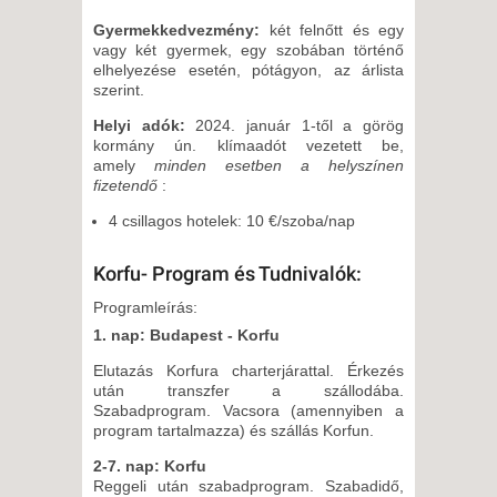
Gyermekkedvezmény:
két felnőtt és egy
vagy két gyermek, egy szobában történő
elhelyezése esetén, pótágyon, az árlista
szerint.
Helyi adók:
2024. január 1-től a görög
kormány ún. klímaadót vezetett be,
amely
minden esetben a helyszínen
fizetendő
:
4 csillagos hotelek: 10 €/szoba/nap
Korfu- Program és Tudnivalók:
Programleírás:
1. nap: Budapest - Korfu
Elutazás Korfura charterjárattal. Érkezés
után transzfer a szállodába.
Szabadprogram. Vacsora (amennyiben a
program tartalmazza) és szállás Korfun.
2-7. nap: Korfu
Reggeli után szabadprogram. Szabadidő,