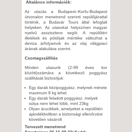
Általános információk:
Az utazás a Budapest–Korfu-Budapest
útvonalon menetrend szerinti repülőjárattal
történik, a Budavár Tours által lefoglalt
helyeken. Az utasokat helyszínen magyar
nyelvű asszisztens segíti. A repülőtéri
illetékek és pótdíjak mértéke változhat a
deviza árfolyamok és az olaj világpiaci
árának alakulása szerint.
Csomagszállítás
Minden utasunk (2-99 éves kor
között)számára a következő poggyász
szállítását biztosítjuk:
Egy darab kézipoggyász, melynek mérete
maximum 8 kg lehet
Egy darab feladott poggyász, melyek
súlya nem lehet több, mint 23kg
Olyan árucikkek, amelyeket a repülőtéri
ajándékboltban a biztonsági ellenőrzést
követően vásárolt
Tervezett menetrend
Smartwings 06.16-09.22/ Kedd: