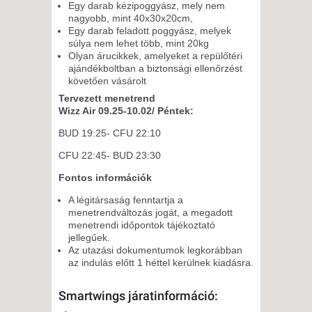
Egy darab kézipoggyász, mely nem
nagyobb, mint 40x30x20cm,
Egy darab feladott poggyász, melyek
súlya nem lehet több, mint 20kg
Olyan árucikkek, amelyeket a repülőtéri
ajándékboltban a biztonsági ellenőrzést
követően vásárolt
Tervezett menetrend
Wizz Air 09.25-10.02/ Péntek:
BUD 19:25- CFU 22:10
CFU 22:45- BUD 23:30
Fontos információk
A légitársaság fenntartja a
menetrendváltozás jogát, a megadott
menetrendi időpontok tájékoztató
jellegűek.
Az utazási dokumentumok legkorábban
az indulás előtt 1 héttel kerülnek kiadásra.
Smartwings járatinformáció: