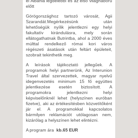
el Albánia legdélebbi és az első világháború
előtt
Görögországhoz tartozó városát, Agii
Szarandát.Megérkezésünk után
lehetőségük nyílik jelentlezni egy helyi
fakultatív kirándulásra, mely során
ellátogathatnak Butrintba, ahol a 2000 éves
múlttal rendelkező római kori város
régészeti ásatások után feltárt épületeit,
szobrait tekinthetik meg.
A leírások tájékoztató jellegűek. A
programok helyi partnerünk, Az Interunion
Travel által szervezettek, magyar nyelvű
idegenvezetés minimum 15 fő együttes
jelentkezése esetén biztosított. A
programokra jelentkezni helyi
képviselőnknél lehet (helyszínen euróban
fizetve), aki az értékesítésben közvetítőként
jár el. A programokkal kapcsolatos
bármilyen reklamációt utólagosan nem,
kizárólag a helyszínen lehet elintézni.
A program ára
kb.65 EUR