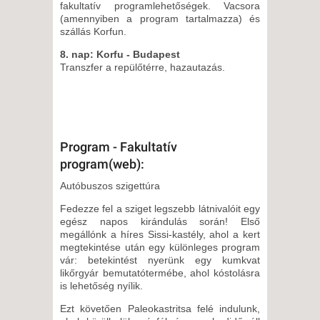
fakultatív programlehetőségek. Vacsora
(amennyiben a program tartalmazza) és
szállás Korfun.
8. nap: Korfu - Budapest
Transzfer a repülőtérre, hazautazás.
Program - Fakultatív
program(web):
Autóbuszos szigettúra
Fedezze fel a sziget legszebb látnivalóit egy
egész napos kirándulás során! Első
megállónk a híres Sissi-kastély, ahol a kert
megtekintése után egy különleges program
vár: betekintést nyerünk egy kumkvat
likőrgyár bemutatótermébe, ahol kóstolásra
is lehetőség nyílik.
Ezt követően Paleokastritsa felé indulunk,