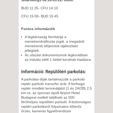
BUD 11:25- CFU 14:10
CFU 15:00- BUD 15:45
Fontos információk
A légitársaság fenntartja a
menetrendváltozás jogát, a megadott
menetrendi időpontok tájékoztató
jellegűek.
Az utazási dokumentumok legkorábban
az indulás előtt 1 héttel kerülnek kiadásra.
Információ: Repülőtéri parkolás:
A parkolási díjak tartalmazzák a parkoló-
reptér-parkoló transzfer árát. A ferihegyi
reptér mindkét termináljától (1 és 2A/2B) 2,5
km-re, az újonnan épült Airport Hotel
Budapest mellett található az 500
férőhelyes repülőtéri parkoló. A biztonságos
reptéri parkolásról folyamatos élőerős
őrzés, kamerás figyelőrendszer