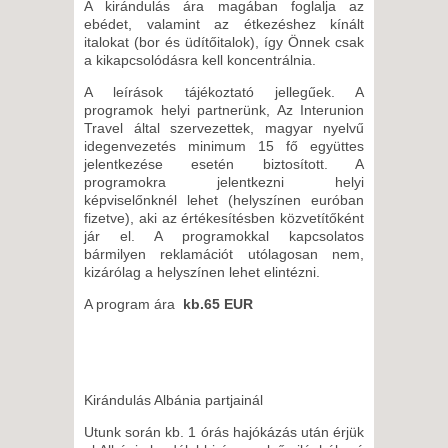
A kirándulás ára magában foglalja az
ebédet, valamint az étkezéshez kínált
italokat (bor és üdítőitalok), így Önnek csak
a kikapcsolódásra kell koncentrálnia.
A leírások tájékoztató jellegűek. A
programok helyi partnerünk, Az Interunion
Travel által szervezettek, magyar nyelvű
idegenvezetés minimum 15 fő együttes
jelentkezése esetén biztosított. A
programokra jelentkezni helyi
képviselőnknél lehet (helyszínen euróban
fizetve), aki az értékesítésben közvetítőként
jár el. A programokkal kapcsolatos
bármilyen reklamációt utólagosan nem,
kizárólag a helyszínen lehet elintézni.
A program ára
kb.65 EUR
Kirándulás Albánia partjainál
Utunk során kb. 1 órás hajókázás után érjük