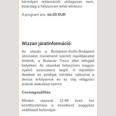
bármilyen reklamációt utólagosan nem,
kizárólag a helyszínen lehet elintézni.
A program ára
kb.65 EUR
Wizzair járatinformáció:
Az utazás a Budapest–Korfu-Budapest
útvonalon menetrend szerinti repülőjárattal
történik, a Budavár Tours által lefoglalt
helyeken. Az utasokat helyszínen magyar
nyelvű asszisztens segíti. A repülőtéri
illetékek és pótdíjak mértéke változhat a
deviza árfolyamok és az olaj világpiaci
árának alakulása szerint.
Csomagszállítás
Minden utasunk (2-99 éves kor
között)számára a következő poggyász
szállítását biztosítjuk: