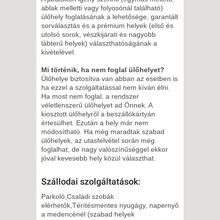
ablak melletti vagy folyosónál található)
ülőhely foglalásának a lehetősége, garantált
sorválasztás és a prémium helyek (első és
utolsó sorok, vészkijárati és nagyobb
lábterű helyek) választhatóságának a
kivételével.
Mi történik, ha nem foglal ülőhelyet?
Ülőhelye biztosítva van abban az esetben is
ha ezzel a szolgáltatással nem kíván élni.
Ha most nem foglal, a rendszer
véletlenszerű ülőhelyet ad Önnek. A
kiosztott ülőhelyről a beszállókártyán
értesülhet. Ezután a hely már nem
módosítható. Ha még maradtak szabad
ülőhelyek, az utasfelvétel során még
foglalhat, de nagy valószínűséggel ekkor
jóval kevesebb hely közül választhat.
Szállodai szolgáltatások:
Parkoló,Családi szobák
elérhetők,Térítésmentes nyugágy, napernyő
a medencénél (szabad helyek