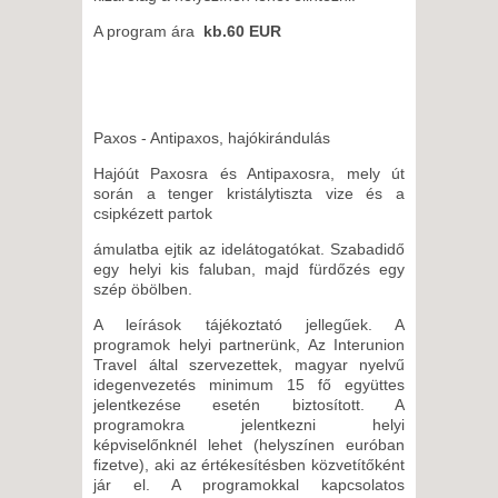
A program ára
kb.60 EUR
Paxos - Antipaxos, hajókirándulás
Hajóút Paxosra és Antipaxosra, mely út
során a tenger kristálytiszta vize és a
csipkézett partok
ámulatba ejtik az idelátogatókat. Szabadidő
egy helyi kis faluban, majd fürdőzés egy
szép öbölben.
A leírások tájékoztató jellegűek. A
programok helyi partnerünk, Az Interunion
Travel által szervezettek, magyar nyelvű
idegenvezetés minimum 15 fő együttes
jelentkezése esetén biztosított. A
programokra jelentkezni helyi
képviselőnknél lehet (helyszínen euróban
fizetve), aki az értékesítésben közvetítőként
jár el. A programokkal kapcsolatos