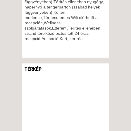
függvényében),Térítés ellenében nyugágy,
napernyő a tengerparton (szabad helyek
függvényében),Kültéri
medence,Térítésmentes Wifi elérhető a
recepción,Wellness
szolgáltatások,Étterem,Térítés ellenében
strand törölköző biztosított,24 órás
recepció,Animáció,Kert, kertrész
TÉRKÉP