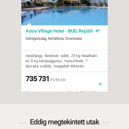
Astra Village Hotel - BUD, Repülő 4*
Mitsi
Repü
Görögország, Kefalónia, Svoronata
Görögo
repülőjegy, illetékek, adók, 23 kg feladható-
Mitsis
Indulások:
2026.08.14-tól
Indulá
és 8 kg kézipoggyász, transzferek, 7
Utazás
Időpontok:
4 db
Időpon
éjszaka szállás, megadott étkezés,
Indulá
Ellátás:
all inclusive
Ellátás
foglalási díj, telepített magyar idegenvezető
Ellátás
Ellátás:
félpanzió
Típus:
Szállá
Típus:
735 731
Tengerparti üdülés
Besoro
409
Ft/fő-től
Utazás
Besorolás:
4*
Szállá
Mitsis
Szállás:
Hotel
Utazás
Fekvé
Utazás:
menetrendszerinti járattal
A Mits
tenger
részén
Közvet
kavics
Eddig megtekintett utak
A hote
szegél