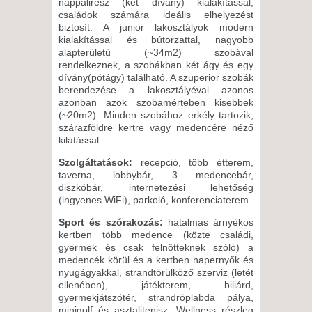
nappalirész (két dívány) kialakítással,
családok számára ideális elhelyezést
biztosít. A junior lakosztályok modern
kialakítással és bútorzattal, nagyobb
alapterületű (~34m2) szobával
rendelkeznek, a szobákban két ágy és egy
dívány(pótágy) található. A szuperior szobák
berendezése a lakosztályéval azonos
azonban azok szobamérteben kisebbek
(~20m2). Minden szobához erkély tartozik,
szárazföldre kertre vagy medencére néző
kilátással.
Szolgáltatások:
recepció, több étterem,
taverna, lobbybár, 3 medencebár,
diszkóbár, internetezési lehetőség
(ingyenes WiFi), parkoló, konferenciaterem.
Sport és szórakozás:
hatalmas árnyékos
kertben több medence (közte családi,
gyermek és csak felnőtteknek szóló) a
medencék körül és a kertben napernyők és
nyugágyakkal, strandtörülköző szerviz (letét
ellenében), játékterem, biliárd,
gyermekjátszótér, strandröplabda pálya,
minigolf és asztalitenisz. Wellness részleg