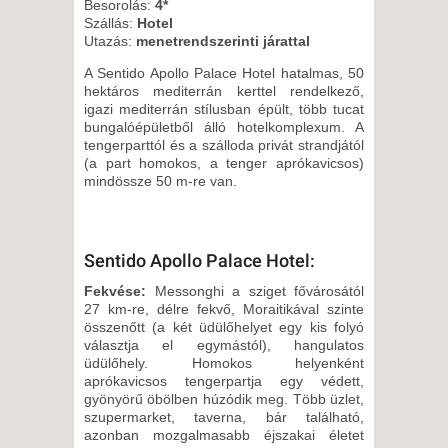
Besorolás:
4*
Szállás:
Hotel
Utazás:
menetrendszerinti járattal
A Sentido Apollo Palace Hotel hatalmas, 50
hektáros mediterrán kerttel rendelkező,
igazi mediterrán stílusban épült, több tucat
bungalóépületből álló hotelkomplexum. A
tengerparttól és a szálloda privát strandjától
(a part homokos, a tenger aprókavicsos)
mindössze 50 m-re van.
Sentido Apollo Palace Hotel:
Fekvése:
Messonghi a sziget fővárosától
27 km-re, délre fekvő, Moraitikával szinte
összenőtt (a két üdülőhelyet egy kis folyó
választja el egymástól), hangulatos
üdülőhely. Homokos helyenként
aprókavicsos tengerpartja egy védett,
gyönyörű öbölben húzódik meg. Több üzlet,
szupermarket, taverna, bár található,
azonban mozgalmasabb éjszakai életet