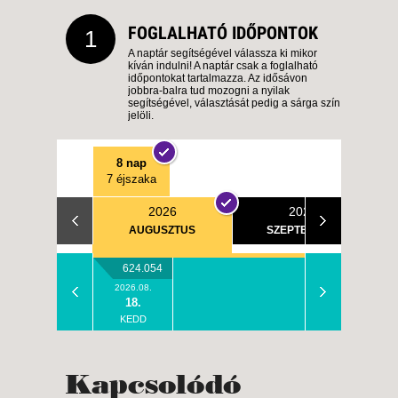
FOGLALHATÓ IDŐPONTOK
1
A naptár segítségével válassza ki mikor
kíván indulni! A naptár csak a foglalható
időpontokat tartalmazza. Az idősávon
jobbra-balra tud mozogni a nyilak
segítségével, választását pedig a sárga szín
jelöli.
8 nap
7 éjszaka
2026
2026
AUGUSZTUS
SZEPTEMBER
624.054
2026.08.
18.
KEDD
Kapcsolódó