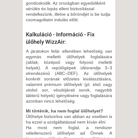
gondoskodik. Az országban egyedüliként
sérülés és lopás elleni biztosítással
rendelkezünk, illetve a bőröndjét is be tudja
csomagoltatni indulás előtt.
Kalkuláció - Információ - Fix
ülőhely WizzAir:
A járatokon felár ellenében lehetőség van
egymás melletti ülőhelyek foglalására
(ablak, középső vagy folyosó melletti
helyek). A repülőgépek ülésrendje 3–3
elrendezésű (ABC–DEF). Az ülőhelyek
konkrét sorának előzetes kiválasztására,
valamint prémium ülőhelyek (pl. első vagy
utolsó sor, vészkijárati sorok, nagyobb
lábterű helyek) igénylésére vagy foglalására
azonban nincs lehetőség.
Mi történik, ha nem foglal ülőhelyet?
Ülőhelye biztosítva van abban az esetben is
ha ezzel a szolgáltatással nem kíván élni.
Ha most nem foglal, a rendszer
véletlenszerű ülőhelyet ad Önnek. A