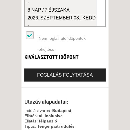
-
8 NAP / 7 ÉJSZAKA
2026. SZEPTEMBER 08., KEDD
-
8 NAP / 7 ÉJSZAKA
Nem foglalható időpontok
2026. SZEPTEMBER 15., KEDD
-
elrejtése
8 NAP / 7 ÉJSZAKA
KIVÁLASZTOTT IDŐPONT
2026. SZEPTEMBER 25.,
PÉNTEK -
FOGLALÁS FOLYTATÁSA
8 NAP / 7 ÉJSZAKA
Utazás alapadatai:
Indulási város:
Budapest
Ellátás:
all inclusive
Ellátás:
félpanzió
Típus:
Tengerparti üdülés