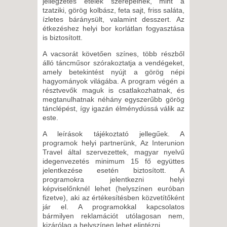
jellegzetes ételek szerepelnek, mint a
tzatziki, görög kolbász, feta sajt, friss saláta,
ízletes báránysült, valamint desszert. Az
étkezéshez helyi bor korlátlan fogyasztása
is biztosított.
A vacsorát követően színes, több részből
álló táncműsor szórakoztatja a vendégeket,
amely betekintést nyújt a görög népi
hagyományok világába. A program végén a
résztvevők maguk is csatlakozhatnak, és
megtanulhatnak néhány egyszerűbb görög
tánclépést, így igazán élménydússá válik az
este.
A leírások tájékoztató jellegűek. A
programok helyi partnerünk, Az Interunion
Travel által szervezettek, magyar nyelvű
idegenvezetés minimum 15 fő együttes
jelentkezése esetén biztosított. A
programokra jelentkezni helyi
képviselőnknél lehet (helyszínen euróban
fizetve), aki az értékesítésben közvetítőként
jár el. A programokkal kapcsolatos
bármilyen reklamációt utólagosan nem,
kizárólag a helyszínen lehet elintézni.