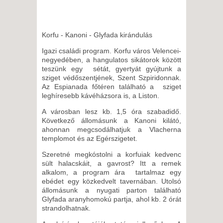
Korfu - Kanoni - Glyfada kirándulás
Igazi családi program. Korfu város Velencei-
negyedében, a hangulatos sikátorok között
teszünk egy sétát, gyertyát gyújtunk a
sziget védőszentjének, Szent Szpiridonnak.
Az Espianada főtéren található a sziget
leghíresebb kávéházsora is, a Liston.
A városban lesz kb. 1,5 óra szabadidő.
Következő állomásunk a Kanoni kilátó,
ahonnan megcsodálhatjuk a Vlacherna
templomot és az Egérszigetet.
Szeretné megkóstolni a korfuiak kedvenc
sült halacskáit, a gavrost? Itt a remek
alkalom, a program ára tartalmaz egy
ebédet egy közkedvelt tavernában. Utolsó
állomásunk a nyugati parton található
Glyfada aranyhomokú partja, ahol kb. 2 órát
strandolhatnak.