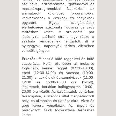
szaunával, edzőteremmel, gőzfürdővel és
masszázsprogramokkal. Napközben az
animátorok különböző programokkal
kedveskednek a kicsiknek és nagyoknak
egyaránt. Egyes szolgáltatások
elérhetősége szezonális, időjáráshoz vagy
térítéshez kötött. A szállodától pár
lépésnyire található strand egy része a
szálloda vendégeinek fenttartott, itt a
nyugágyak, napernyők térítés ellenében
vehetők igénybe.
Étkezés:
félpanzió büfé reggelivel és büfé
vacsorával. Felár ellenében all inclusive
foglalható, benne: reggeli (07:30-10:00),
ebéd (12:30-14:00) és vacsora (19:00-
21:30), snack ételek és szendvicsek (11:00-
12:30 és 15:00-18:00 óra között),
jégkrémek, korlátlan italfogyasztás 10:00–
23:00 óra között. Az italválaszték pohárban
felszolgálva, a szálloda által meghatározott
helyi és alkoholos és üdítőitalokra, vízre és
gépi kávéra vonatkozik. Az import és
palackozott italok fogyasztása térítéshez
kötött.