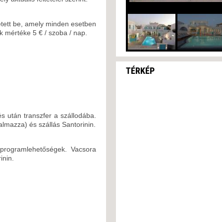
etett be, amely minden esetben
k mértéke 5 € / szoba / nap.
TÉRKÉP
és után transzfer a szállodába.
mazza) és szállás Santorinin.
 programlehetőségek. Vacsora
inin.