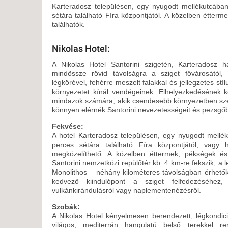
KÖZ
Karteradosz településen, egy nyugodt mellékutcában
TEN
sétára található Fíra központjától.
A közelben étterme
SZÁ
találhatók.
SZÁ
Nikolas Hotel:
CSÚ
A Nikolas Hotel Santorini szigetén, Karteradosz ha
BUD
mindössze rövid távolságra a sziget fővárosától, 
UTA
légkörével, fehérre meszelt falakkal és jellegzetes stí
környezetet kínál vendégeinek. Elhelyezkedésének k
mindazok számára, akik csendesebb környezetben sz
könnyen elérnék Santorini nevezetességeit és pezsgőb
Fekvése:
A hotel Karteradosz településen, egy nyugodt mellék
perces sétára található Fíra központjától, vagy h
megközelíthető. A közelben éttermek, pékségek és 
Santorini nemzetközi repülőtér kb. 4 km-re fekszik, a 
Monolithos – néhány kilométeres távolságban érhetők
kedvező kiindulópont a sziget felfedezéséhez, 
vulkánkirándulásról vagy naplementenézésről.
Szobák:
A Nikolas Hotel kényelmesen berendezett, légkondici
világos, mediterrán hangulatú belső terekkel r