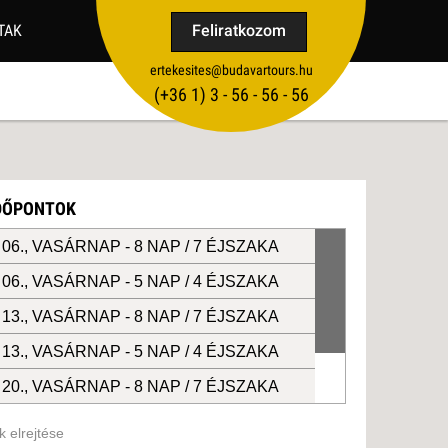
TAK
Feliratkozom
ertekesites@budavartours.hu
TIPPEK
(+36­ 1) 3 - 56 - 56 - 56
VISSZAJELZÉS KÜLDÉSE
IDŐPONTOK
06., VASÁRNAP -
8 NAP / 7 ÉJSZAKA
06., VASÁRNAP -
5 NAP / 4 ÉJSZAKA
13., VASÁRNAP -
8 NAP / 7 ÉJSZAKA
13., VASÁRNAP -
5 NAP / 4 ÉJSZAKA
20., VASÁRNAP -
8 NAP / 7 ÉJSZAKA
20., VASÁRNAP -
5 NAP / 4 ÉJSZAKA
 elrejtése