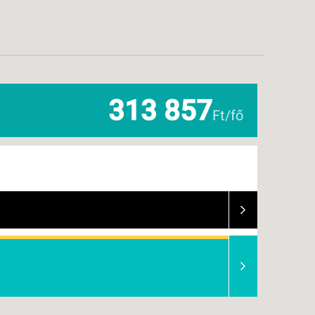
313 857
Ft/fő