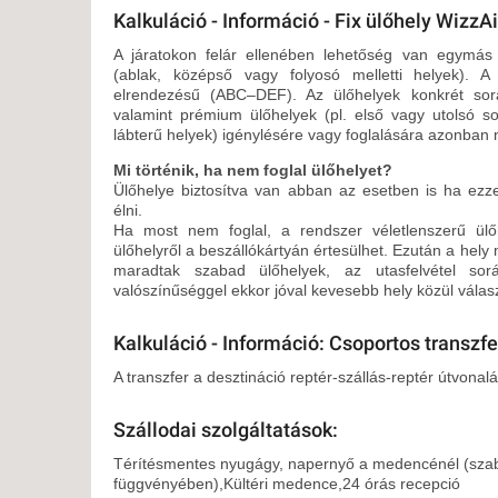
Kalkuláció - Információ - Fix ülőhely WizzAi
A járatokon felár ellenében lehetőség van egymás m
(ablak, középső vagy folyosó melletti helyek). A
elrendezésű (ABC–DEF). Az ülőhelyek konkrét sorá
valamint prémium ülőhelyek (pl. első vagy utolsó so
lábterű helyek) igénylésére vagy foglalására azonban 
Mi történik, ha nem foglal ülőhelyet?
Ülőhelye biztosítva van abban az esetben is ha ezze
élni.
Ha most nem foglal, a rendszer véletlenszerű ülő
ülőhelyről a beszállókártyán értesülhet. Ezután a he
maradtak szabad ülőhelyek, az utasfelvétel so
valószínűséggel ekkor jóval kevesebb hely közül válasz
Kalkuláció - Információ: Csoportos transzfe
A transzfer a desztináció reptér-szállás-reptér útvonal
Szállodai szolgáltatások:
Térítésmentes nyugágy, napernyő a medencénél (sza
függvényében),Kültéri medence,24 órás recepció