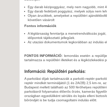
Egy darab kézipoggyász, mely nem nagyobb, mint 
Egy darab fedélzeti poggyász, melyek súlya nem leh
Olyan árucikkek, amelyeket a repülőtéri ajándékboltb
követően vásárolt
Fontos információk
A légitársaság fenntartja a menetrendváltozás jogát
időpontok tájékoztató jellegűek.
Az utazási dokumentumok legkorábban az indulás előt
FONTOS INFORMÁCIÓ:
lemondás esetén a repülője
tartalmazza a repülőtéri illetéket és a légiközlekedési p
Információ: Repülőtéri parkolás:
A parkolási díjak tartalmazzák a parkoló-reptér-parkoló 
reptér mindkét termináljától (1 és 2A/2B) 2,5 km-re, az
Budapest mellett található az 500 férőhelyes repülőtéri
parkolásról folyamatos élőerős őrzés, kamerás figyel
országban egyedüliként sérülés és lopás elleni biztosít
bőröndjét is be tudja csomagoltatni indulás előtt.