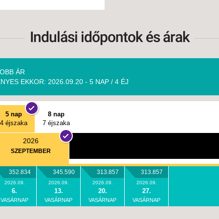
Indulási időpontok és árak
OBB ÁR
NYES EKKOR: 2026.09.20 - 5 NAP / 4 ÉJ
5 nap
8 nap
4 éjszaka
7 éjszaka
2026
SZEPTEMBER
352.834
345.590
313.857
313.857
2026.09.
2026.09.
2026.09.
2026.09.
6.
13.
20.
27.
VASÁRNAP
VASÁRNAP
VASÁRNAP
VASÁRNAP