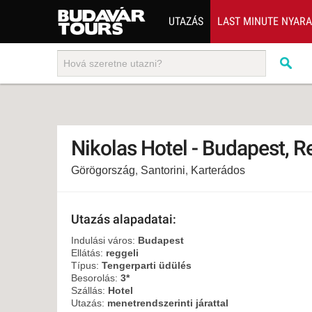
UTAZÁS
LAST MINUTE NYAR
202
BUS
TEN
ÜDÜ
Nikolas Hotel - Budapest, R
KÖR
Görögország
,
Santorini
,
Karterádos
CSA
UTA
IND
Utazás alapadatai:
AKT
Indulási város:
Budapest
Ellátás:
reggeli
EGZ
Típus:
Tengerparti üdülés
Besorolás:
3*
VÁR
Szállás:
Hotel
Utazás:
menetrendszerinti járattal