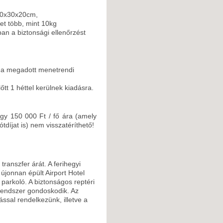
40x30x20cm,
et több, mint 10kg
an a biztonsági ellenőrzést
, a megadott menetrendi
t 1 héttel kerülnek kiadásra.
gy 150 000 Ft / fő ára (amely
ótdíjat is) nem visszatéríthető!
transzfer árát. A ferihegyi
 újonnan épült Airport Hotel
 parkoló. A biztonságos reptéri
őrendszer gondoskodik. Az
ással rendelkezünk, illetve a