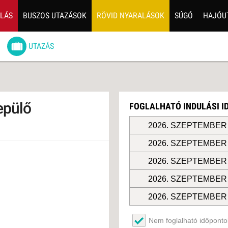
ALÁS
BUSZOS UTAZÁSOK
RÖVID NYARALÁSOK
SÚGÓ
HAJÓU
6
UTAZÁS
ZOS UTAZÁSOK
GERPARTI
LÉSEK
epülő
FOGLALHATÓ INDULÁSI 
UTAZÁS
LÁDI ÜDÜLÉS
2026. SZEPTEMBER 
2026. SZEPTEMBER 
ZÁSOK DEBRECENI
ULÁSSAL
2026. SZEPTEMBER 
ÍV KIKAPCSOLÓDÁS
2026. SZEPTEMBER 
OTIKUS UTAK
2026. SZEPTEMBER 
OSLÁTOGATÁS
2026. SZEPTEMBER 
Nem foglalható időpontok