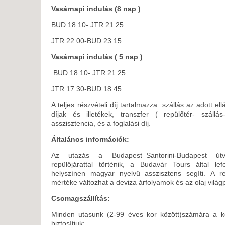
Vasárnapi indulás (8 nap )
BUD 18:10- JTR 21:25
JTR 22:00-BUD 23:15
Vasárnapi indulás ( 5 nap )
BUD 18:10- JTR 21:25
JTR 17:30-BUD 18:45
A teljes részvételi díj tartalmazza: szállás az adott el
díjak és illetékek, transzfer ( repülőtér- szállá
asszisztencia, és a foglalási díj.
Általános információk:
Az utazás a Budapest–Santorini-Budapest útv
repülőjárattal történik, a Budavár Tours által le
helyszínen magyar nyelvű asszisztens segíti. A rep
mértéke változhat a deviza árfolyamok és az olaj világp
Csomagszállítás:
Minden utasunk (2-99 éves kor között)számára a kö
biztosítjuk: