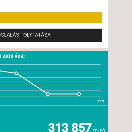
27., VASÁRNAP -
5 NAP / 4 ÉJSZAKA
OGLALÁS FOLYTATÁSA
ALAKULÁSA:
313 857
FT / FŐ