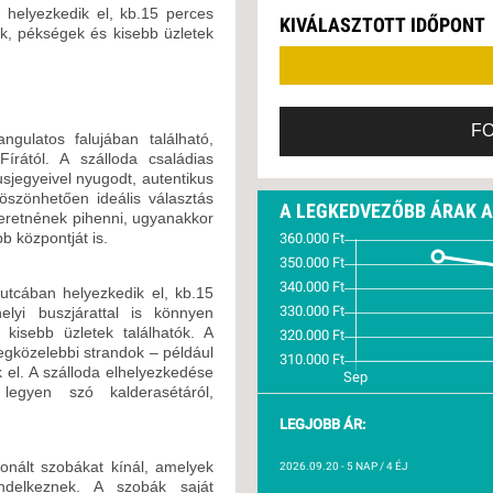
VETLEN
2026. SZEPTEMBER 
 helyezkedik el, kb.15 perces
KIVÁLASZTOTT IDŐPONT
GERPARTI
k, pékségek és kisebb üzletek
LLÁSOK
LLODÁK
SZDÁVAL
F
ngulatos falujában található,
AVÁR TOURS
Fírától. A szálloda családias
ZÁSOK
lusjegyeivel nyugodt, autentikus
öszönhetően ideális választás
A LEGKEDVEZŐBB ÁRAK 
eretnének pihenni, ugyanakkor
b központját is.
utcában helyezkedik el, kb.15
elyi buszjárattal is könnyen
kisebb üzletek találhatók. A
legközelebbi strandok – például
 el. A szálloda elhelyezkedése
legyen szó kalderasétáról,
LEGJOBB ÁR:
onált szobákat kínál, amelyek
2026.09.20
- 5 NAP / 4 ÉJ
endelkeznek. A szobák saját