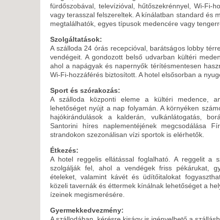
fürdőszobával, televízióval, hűtőszekrénnyel, Wi-Fi-ho
vagy terasszal felszereltek. A kínálatban standard és
megtalálhatók, egyes típusok medencére vagy tengerre 
Szolgáltatások:
A szálloda 24 órás recepcióval, barátságos lobby térre
vendégeit. A gondozott belső udvarban kültéri meden
ahol a napágyak és napernyők térítésmentesen hasz
Wi-Fi-hozzáférés biztosított. A hotel elsősorban a nyug
Sport és szórakozás:
A szálloda központi eleme a kültéri medence, am
lehetőséget nyújt a nap folyamán. A környéken számo
hajókirándulások a kalderán, vulkánlátogatás, bor
Santorini híres naplementéjének megcsodálása Fí
strandokon szezonálisan vízi sportok is elérhetők.
Étkezés:
A hotel reggelis ellátással foglalható. A reggelit a 
szolgálják fel, ahol a vendégek friss pékárukat, 
ételeket, valamint kávét és üdítőitalokat fogyaszt
közeli tavernák és éttermek kínálnak lehetőséget a he
ízeinek megismerésére.
Gyermekkedvezmény:
A szállodában, kérésre kiságy is igényelhető a szálláshel