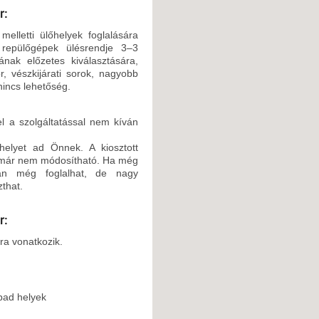
r:
elletti ülőhelyek foglalására
 repülőgépek ülésrendje 3–3
nak előzetes kiválasztására,
r, vészkijárati sorok, nagyobb
nincs lehetőség.
l a szolgáltatással nem kíván
helyet ad Önnek. A kiosztott
ly már nem módosítható. Ha még
rán még foglalhat, de nagy
that.
r:
ára vonatkozik.
bad helyek