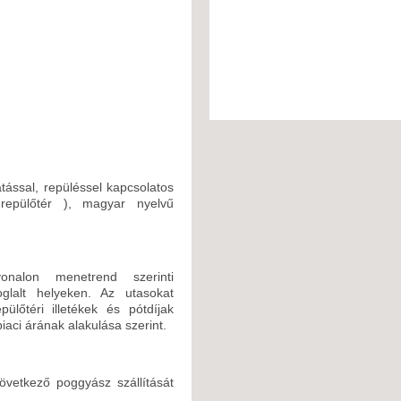
látással, repüléssel kapcsolatos
s-repülőtér ), magyar nyelvű
onalon menetrend szerinti
foglalt helyeken. Az utasokat
ülőtéri illetékek és pótdíjak
iaci árának alakulása szerint.
vetkező poggyász szállítását