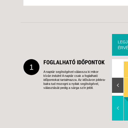
LEGJ
ÉRVÉ
FOGLALHATÓ IDŐPONTOK
1
A naptár segítségével válassza ki mikor
kíván indulni! A naptár csak a foglalható
Slide Right
időpontokat tartalmazza. Az idősávon jobbra-
balra tud mozogni a nyilak segítségével,
választását pedig a sárga szín jelöli.
Slide Right