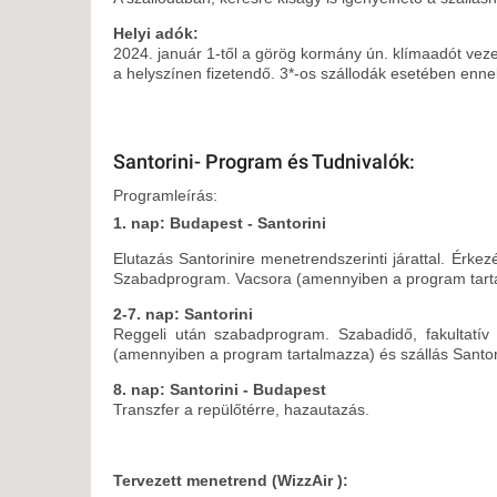
Helyi adók:
2024. január 1-től a görög kormány ún. klímaadót vez
a helyszínen fizetendő. 3*-os szállodák esetében enne
Santorini- Program és Tudnivalók:
Programleírás:
1. nap: Budapest - Santorini
Elutazás Santorinire menetrendszerinti járattal. Érkez
Szabadprogram. Vacsora (amennyiben a program tartal
2-7. nap: Santorini
Reggeli után szabadprogram. Szabadidő, fakultatív
(amennyiben a program tartalmazza) és szállás Santor
8. nap: Santorini - Budapest
Transzfer a repülőtérre, hazautazás.
Tervezett menetrend (WizzAir )
: