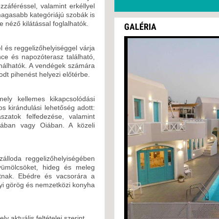
zzáféréssel, valamint erkéllyel
 magasabb kategóriájú szobák is
néző kilátással foglalhatók.
GALÉRIA
l és reggelizőhelyiséggel várja
ce és napozóterasz található,
nálhatók. A vendégek számára
odt pihenést helyezi előtérbe.
ely kellemes kikapcsolódási
s kirándulási lehetőség adott:
ászatok felfedezése, valamint
rában vagy Oiában. A közeli
szálloda reggelizőhelyiségében
gyümölcsöket, hideg és meleg
hatnak. Ebédre és vacsorára a
lyi görög és nemzetközi konyha
y aktuális feltételei szerint.