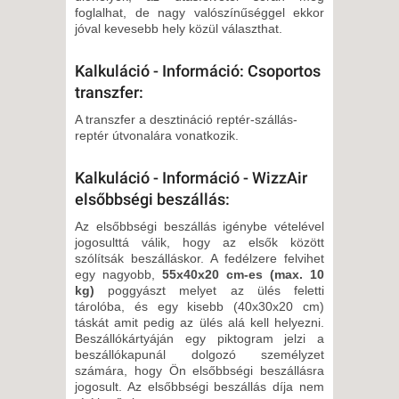
foglalhat, de nagy valószínűséggel ekkor
jóval kevesebb hely közül választhat.
Kalkuláció - Információ: Csoportos
transzfer:
A transzfer a desztináció reptér-szállás-
reptér útvonalára vonatkozik.
Kalkuláció - Információ - WizzAir
elsőbbségi beszállás:
Az elsőbbségi beszállás igénybe vételével
jogosulttá válik, hogy az elsők között
szólítsák beszálláskor. A fedélzere felvihet
egy nagyobb,
55x40x20 cm-es (max. 10
kg)
poggyászt melyet az ülés feletti
tárolóba, és egy kisebb (40x30x20 cm)
táskát amit pedig az ülés alá kell helyezni.
Beszállókártyáján egy piktogram jelzi a
beszállókapunál dolgozó személyzet
számára, hogy Ön elsőbbségi beszállásra
jogosult. Az elsőbbségi beszállás díja nem