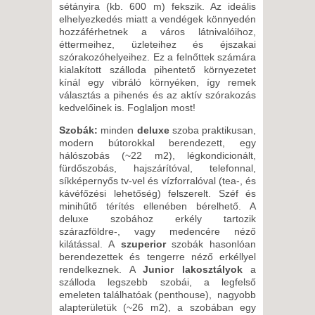
8 NAP / 7 ÉJSZAKA
sétányira (kb. 600 m) fekszik. Az ideális
elhelyezkedés miatt a vendégek könnyedén
2026. SZEPTEMBER 08., KEDD
hozzáférhetnek a város látnivalóihoz,
-
éttermeihez, üzleteihez és éjszakai
szórakozóhelyeihez. Ez a felnőttek számára
8 NAP / 7 ÉJSZAKA
kialakított szálloda pihentető környezetet
2026. SZEPTEMBER 11.,
kínál egy vibráló környéken, így remek
választás a pihenés és az aktív szórakozás
PÉNTEK -
kedvelőinek is. Foglaljon most!
8 NAP / 7 ÉJSZAKA
Szobák:
minden
deluxe
szoba praktikusan,
2026. SZEPTEMBER 13.,
modern bútorokkal berendezett, egy
VASÁRNAP -
hálószobás (~22 m2), légkondicionált,
fürdőszobás, hajszárítóval, telefonnal,
15 NAP / 14 ÉJSZAKA
síkképernyős tv-vel és vízforralóval (tea-, és
2026. SZEPTEMBER 14.,
kávéfőzési lehetőség) felszerelt. Széf és
minihűtő térítés ellenében bérelhető. A
HÉTFŐ -
deluxe szobához erkély tartozik
8 NAP / 7 ÉJSZAKA
szárazföldre-, vagy medencére néző
kilátással. A
szuperior
szobák hasonlóan
2026. SZEPTEMBER 16.,
berendezettek és tengerre néző erkéllyel
SZERDA -
rendelkeznek. A
Junior lakosztályok
a
szálloda legszebb szobái, a legfelső
6 NAP / 5 ÉJSZAKA
emeleten találhatóak (penthouse), nagyobb
2026. SZEPTEMBER 16.,
alapterületük (~26 m2), a szobában egy