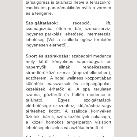
társalgórész is található illetve a teraszukról
SZERDA -
csodálatos panorámakilátás nyílik a városra
8 NAP / 7 ÉJSZAKA
és a tengerre.
2026. SZEPTEMBER 18.,
Szolgáltatások:
recepció, lift,
PÉNTEK -
csomagszoba, étterem, bár, szobaszervíz,
ingyenes parkolási lehetőség, internetezési
8 NAP / 7 ÉJSZAKA
lehetőség (Wifi a szálloda egész területén
2026. SZEPTEMBER 20.,
ingyenesen elérhető).
VASÁRNAP -
Sport és szórakozás:
szabadtéri medence
8 NAP / 7 ÉJSZAKA
mely körül kényelmes napozóágyak és
2026. SZEPTEMBER 20.,
napernyők állnak rendelkezésre,
strandtörülköző szerviz (depozit ellenében),
VASÁRNAP -
edzőterem. A hotel wellness központjában
15 NAP / 14 ÉJSZAKA
különféle masszázsok és szépségápolási
kezelések érhetők el. A spa területén
2026. SZEPTEMBER 21.,
szauna, gőzfürdő és beltéri medence is
HÉTFŐ -
található. Egyes szolgáltatások
elérhetősége szezonhoz, időjáráshoz vagy
8 NAP / 7 ÉJSZAKA
térítéshez kötött. A szálloda környékén
2026. SZEPTEMBER 21.,
üzletek, bárok, szórakozóhelyek sokasága,
a közeli homokos tengerparton vízisport
HÉTFŐ -
lehetőségek széles választéka érhető el.
10 NAP / 9 ÉJSZAKA