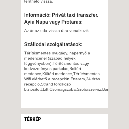
téríthető vissza.
Információ: Privát taxi transzfer,
Ayia Napa vagy Protaras:
Az ár az oda-vissza útra vonatkozik.
Szállodai szolgáltatások:
Térítésmentes nyugágy, napernyő a
medencénél (szabad helyek
függvényében),Térítésmentes vagy
kedvezményes parkolás,Beltéri
medence,Kültéri medence,Térítésmentes
Wifi elérhető a recepción,Étterem,24 órás
recepció,Strand törölköző
biztosított,Lift,Csomagszoba,Szobaszerviz,Bár
TÉRKÉP