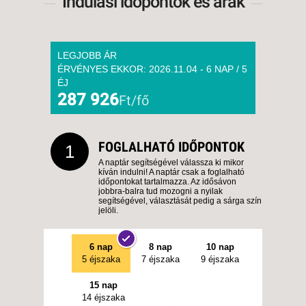
Indulási időpontok és árak
LEGJOBB ÁR
ÉRVÉNYES EKKOR: 2026.11.04 - 6 NAP / 5
ÉJ
287 926
Ft/fő
FOGLALHATÓ IDŐPONTOK
1
A naptár segítségével válassza ki mikor
kíván indulni! A naptár csak a foglalható
időpontokat tartalmazza. Az idősávon
jobbra-balra tud mozogni a nyilak
segítségével, választását pedig a sárga szín
jelöli.
6 nap
8 nap
10 nap
5 éjszaka
7 éjszaka
9 éjszaka
15 nap
14 éjszaka