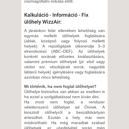
csomagoltatni indulás előtt.
Kalkuláció - Információ - Fix
ülőhely WizzAir:
A járatokon felár ellenében lehetőség van
egymás melletti ülőhelyek foglalására
(ablak, középső vagy folyosó melletti
helyek). A repülőgépek ülésrendje 3–3
elrendezésű (ABC–DEF). Az ülőhelyek
konkrét sorának előzetes kiválasztására,
valamint prémium ülőhelyek (pl. első vagy
utolsó sor, vészkijárati sorok, nagyobb
lábterű helyek) igénylésére vagy foglalására
azonban nincs lehetőség.
Mi történik, ha nem foglal ülőhelyet?
Ülőhelye biztosítva van abban az esetben is
ha ezzel a szolgáltatással nem kíván élni.
Ha most nem foglal, a rendszer
véletlenszerű ülőhelyet ad Önnek. A
kiosztott ülőhelyről a beszállókártyán
értesülhet. Ezután a hely már nem
módosítható. Ha még maradtak szabad
ülőhelyek, az utasfelvétel során még