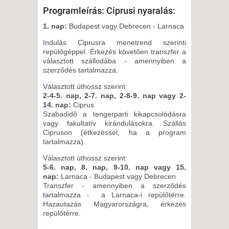
8 NAP / 7 ÉJSZAKA
Programleírás: Ciprusi nyaralás:
2026. SZEPTEMBER 30.,
1. nap:
Budapest vagy Debrecen - Larnaca
SZERDA -
Indulás Ciprusra menetrend szerinti
6 NAP / 5 ÉJSZAKA
repülőgéppel. Érkezés követően transzfer a
2026. OKTÓBER 03., SZOMBAT
választott szállodába - amennyiben a
szerződés tartalmazza.
-
15 NAP / 14 ÉJSZAKA
Választott úthossz szerint:
2-4-5. nap, 2-7. nap, 2-8-9. nap vagy 2-
2026. OKTÓBER 03., SZOMBAT
14. nap:
Ciprus
-
Szabadidő a tengerparti kikapcsolódásra
vagy fakultatív kirándulásokra. Szállás
8 NAP / 7 ÉJSZAKA
Cipruson (étkezéssel, ha a program
2026. OKTÓBER 06., KEDD -
tartalmazza).
8 NAP / 7 ÉJSZAKA
Választott úthossz szerint:
2026. OKTÓBER 07., SZERDA -
5-6. nap, 8. nap, 9-10. nap vagy 15.
nap:
Larnaca - Budapest vagy Debrecen
6 NAP / 5 ÉJSZAKA
Transzfer - amennyiben a szerződés
2026. OKTÓBER 10., SZOMBAT
tartalmazza - a Larnaca-i repülőtérre.
Hazautazás Magyarországra, érkezés
-
repülőtérre.
8 NAP / 7 ÉJSZAKA