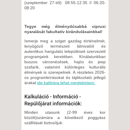
10 NAP / 9 ÉJSZAKA
(szeptember 27-től): 08:55-12:35 // 06:20-
08:20
2026. OKTÓBER 20., KEDD -
8 NAP / 7 ÉJSZAKA
2026. OKTÓBER 24., SZOMBAT
Tegye még élménydúsabbá ciprusi
nyaralását fakultatív kirándulásainkkal!
-
8 NAP / 7 ÉJSZAKA
Ismerje meg a sziget gazdag történelmét,
lenyűgöző természeti látnivalóit és
2026. OKTÓBER 24., SZOMBAT
autentikus hangulatú településeit szervezett
-
programjaink keretében. Kínálatunkban
buszos városnézések, hajós és jeep
15 NAP / 14 ÉJSZAKA
szafarik, valamint különleges kulturális
2026. NOVEMBER 03., KEDD -
élmények is szerepelnek. A részletes 2026-
os programleírásokat és tájékoztató jellegű
8 NAP / 7 ÉJSZAKA
árakat
ide kattintva lehet megtekinteni.
2026. NOVEMBER 04., SZERDA
-
Kalkuláció - Információ -
6 NAP / 5 ÉJSZAKA
Repülőjárat információk:
2026. NOVEMBER 04., SZERDA
Minden utasunk (2-99 éves kor
-
között)számára a következő poggyász
szállítását biztosítjuk:
8 NAP / 7 ÉJSZAKA