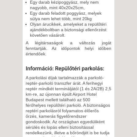
Egy darab kézipoggyász, mely nem
2026. NOVEMBER 06., PÉNTEK
nagyobb, mint 40x20x25cm,
-
Egy darab feladott poggyász, melyek
súlya nem lehet több, mint 20kg
6 NAP / 5 ÉJSZAKA
Olyan árucikkek, amelyeket a repülőtéri
ajándékboltban a biztonsági ellenőrzést
követően vásárolt.
A légitársaságok a változás jogát
fenntartják. Az időpontok helyi időben
értendőek.
Információ: Repülőtéri parkolás:
A parkolási díjak tartalmazzák a parkoló-
reptér-parkoló transzfer árát. A ferihegyi
reptér mindkét termináljától (1 és 2A/2B) 2,5
km-re, az újonnan épült Airport Hotel
Budapest mellett található az 500
férőhelyes repülőtéri parkoló. A biztonságos
reptéri parkolásról folyamatos élőerős
őrzés, kamerás figyelőrendszer
gondoskodik. Az országban egyedüliként
sérülés és lopás elleni biztosítással
rendelkezünk, illetve a bőröndjét is be tudja