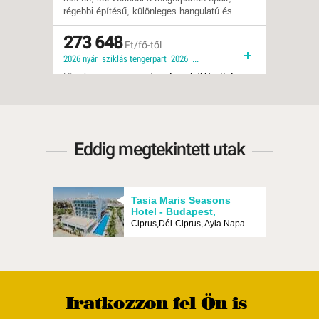
régebbi építésű, különleges hangulatú és
népsze
Ellátás:
all inclusive
Ellátás
rendkívül népszerű szálloda.
neveze
Ellátás:
félpanzió
Típus:
Garden
Típus:
273 648
Tengerparti üdülés
Besoro
320
Ft/fő-től
szoms
Besorolás:
3*
Szállá
2026 nyár sziklás tengerpart 2026 családbarát rendezvényszervezés közvetlen tengerparti családi szoba csendes környék
a híre
Szállás:
Hotel
Utazás
mélyül
Utazás:
menetrendszerinti járattal
kedvel
vágyó 
Eddig megtekintett utak
Tasia Maris Seasons
Hotel - Budapest,
Repülő
Ciprus,Dél-Ciprus, Ayia Napa
Iratkozzon fel Ön is