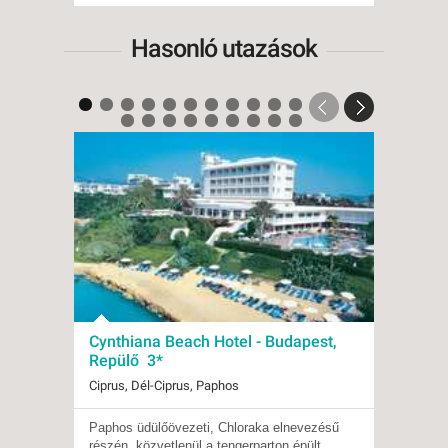
Hasonló utazások
Cynthiana Beach Hotel - Budapest,
Papan
Repülő 3*
Debr
Ciprus, Dél-Ciprus, Paphos
Ciprus,
Paphos üdülőövezeti, Chloraka elnevezésű
A 112 
Indulások:
2026.08.19-tól
Indulá
részén, közvetlenül a tengerparton épült,
3*-os 
Időpontok:
37 db
Időpon