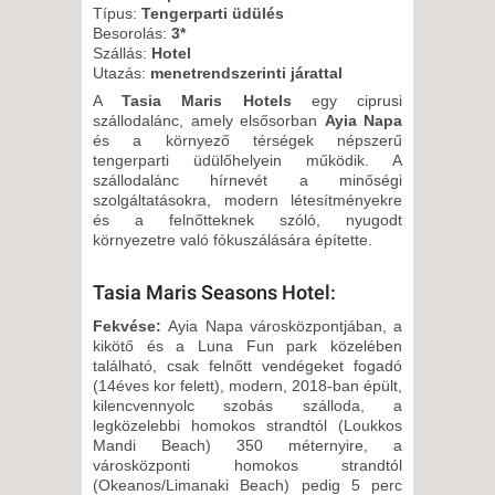
2026. AUGUSZTUS 31., HÉTFŐ
Típus:
Tengerparti üdülés
Besorolás:
3*
-
Szállás:
Hotel
8 NAP / 7 ÉJSZAKA
Utazás:
menetrendszerinti járattal
2026. SZEPTEMBER 01., KEDD
A
Tasia Maris Hotels
egy ciprusi
szállodalánc, amely elsősorban
Ayia Napa
-
és a környező térségek népszerű
8 NAP / 7 ÉJSZAKA
tengerparti üdülőhelyein működik. A
szállodalánc hírnevét a minőségi
2026. SZEPTEMBER 04.,
szolgáltatásokra, modern létesítményekre
PÉNTEK -
és a felnőtteknek szóló, nyugodt
környezetre való fókuszálására építette.
8 NAP / 7 ÉJSZAKA
2026. SZEPTEMBER 06.,
Tasia Maris Seasons Hotel:
VASÁRNAP -
Fekvése:
Ayia Napa városközpontjában, a
8 NAP / 7 ÉJSZAKA
kikötő és a Luna Fun park közelében
2026. SZEPTEMBER 06.,
található, csak felnőtt vendégeket fogadó
(14éves kor felett), modern, 2018-ban épült,
VASÁRNAP -
kilencvennyolc szobás szálloda, a
15 NAP / 14 ÉJSZAKA
legközelebbi homokos strandtól (Loukkos
Mandi Beach) 350 méternyire, a
2026. SZEPTEMBER 07.,
városközponti homokos strandtól
HÉTFŐ -
(Okeanos/Limanaki Beach) pedig 5 perc