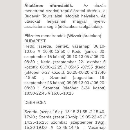
2026. OKTÓBER 10., SZOMBAT
Általános információk:
Az utazás
-
menetrend szerinti repülőjárattal történik, a
Budavár Tours által lefoglalt helyeken. Az
15 NAP / 14 ÉJSZAKA
utasokat helyszínen magyar nyelvű
2026. OKTÓBER 12., HÉTFŐ -
asszisztens segíti (időszakos szolgáltatás).
10 NAP / 9 ÉJSZAKA
Előzetes menetrendek (Wizzair járatokon):
2026. OKTÓBER 12., HÉTFŐ -
BUDAPEST
Hétfő, szerda, péntek, vasárnap: 06:10-
8 NAP / 7 ÉJSZAKA
10:05 // 10:40-12:50 ; Kedd (június 30-
2026. OKTÓBER 13., KEDD -
szeptember 15 között) 09:10-13:05 // 06:20-
08:30 ; Kedd (szeptember 22- október 6
8 NAP / 7 ÉJSZAKA
között): 08:30-12:25 // 05:45 -07:55 ;Kedd
2026. OKTÓBER 14., SZERDA -
(október 6-27 között): 20:25-00:20 // 17:40
-19:50 ; Szombat (augusztus 18-
6 NAP / 5 ÉJSZAKA
szeptember 26 között) 09:05-13:00 // 06:20-
2026. OKTÓBER 17., SZOMBAT
08:30 ; Szombat (október 3-24 között)
18:50-22:45 // 16:05-18:15
-
8 NAP / 7 ÉJSZAKA
DEBRECEN
2026. OKTÓBER 19., HÉTFŐ -
Szerda (szept 16ig): 18:15-21:55 // 15:40-
17:40 ; Szerda (szept 23-tól): 19:05-22:45 //
8 NAP / 7 ÉJSZAKA
14:25-16:25; Szombat (szeptember 19ig):
2026. OKTÓBER 19., HÉTFŐ -
15:20-19:00 // 12:45-14:45 ; Vasárnap