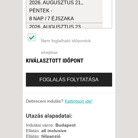
2026. AUGUSZTUS 21.,
PÉNTEK -
8 NAP / 7 ÉJSZAKA
2026. AUGUSZTUS 23.,
VASÁRNAP -
Nem foglalható időpontok
8 NAP / 7 ÉJSZAKA
2026. AUGUSZTUS 24., HÉTFŐ
elrejtése
-
KIVÁLASZTOTT IDŐPONT
8 NAP / 7 ÉJSZAKA
2026. AUGUSZTUS 24., HÉTFŐ
FOGLALÁS FOLYTATÁSA
-
10 NAP / 9 ÉJSZAKA
2026. AUGUSZTUS 25., KEDD -
Debreceni indulás?
Kattintson ide!
8 NAP / 7 ÉJSZAKA
Utazás alapadatai:
2026. AUGUSZTUS 28.,
PÉNTEK -
Indulási város:
Budapest
Ellátás:
all inclusive
8 NAP / 7 ÉJSZAKA
Ellátás:
félpanzió