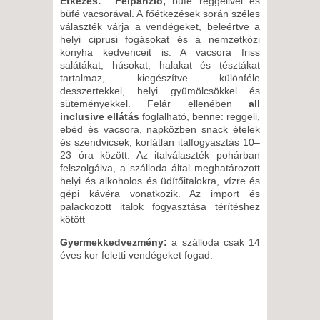
Étkezés:
Félpanzió,
büfé reggelivel és
2026. SZEPTEMBER 23.,
büfé vacsorával. A főétkezések során széles
SZERDA -
választék várja a vendégeket, beleértve a
helyi ciprusi fogásokat és a nemzetközi
6 NAP / 5 ÉJSZAKA
konyha kedvenceit is. A vacsora friss
2026. SZEPTEMBER 26.,
salátákat, húsokat, halakat és tésztákat
tartalmaz, kiegészítve különféle
SZOMBAT -
desszertekkel, helyi gyümölcsökkel és
15 NAP / 14 ÉJSZAKA
süteményekkel. Felár ellenében
all
inclusive ellátás
foglalható, benne: reggeli,
2026. SZEPTEMBER 26.,
ebéd és vacsora, napközben snack ételek
SZOMBAT -
és szendvicsek, korlátlan italfogyasztás 10–
23 óra között. Az italválaszték pohárban
8 NAP / 7 ÉJSZAKA
felszolgálva, a szálloda által meghatározott
2026. SZEPTEMBER 28.,
helyi és alkoholos és üdítőitalokra, vízre és
HÉTFŐ -
gépi kávéra vonatkozik. Az import és
palackozott italok fogyasztása térítéshez
8 NAP / 7 ÉJSZAKA
kötött
2026. SZEPTEMBER 28.,
Gyermekkedvezmény:
a szálloda csak 14
HÉTFŐ -
éves kor feletti vendégeket fogad.
10 NAP / 9 ÉJSZAKA
2026. SZEPTEMBER 29., KEDD
-