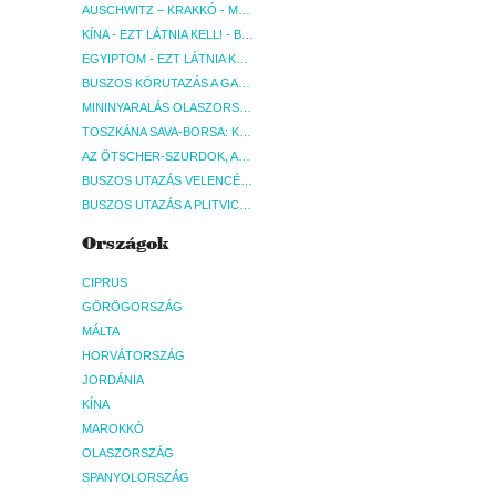
AUSCHWITZ – KRAKKÓ - MEGRÁZÓ IDŐUTAZÁS! - BUDAPEST, BUSZ
KÍNA - EZT LÁTNIA KELL! - BUDAPEST, REPÜLŐ
EGYIPTOM - EZT LÁTNIA KELL! - BUDAPEST, REPÜLŐ
BUSZOS KÖRUTAZÁS A GARDA-TÓ KÖRNYÉKÉN - BUDAPEST, BUSZ
MININYARALÁS OLASZORSZÁGBAN: ÉSZAK-OLASZ GYÖNGYSZEMEK NYOMÁBAN - BUDAPEST, BUSZ
TOSZKÁNA SAVA-BORSA: KÓSTOLÓK ÉS KULTURÁLIS UTAZÁS - BUDAPEST, BUSZ
AZ ÖTSCHER-SZURDOK, AUSZTRIA GRAND CANYONJA - BUDAPEST, BUSZ
BUSZOS UTAZÁS VELENCÉBE - BUDAPEST, BUSZ
BUSZOS UTAZÁS A PLITVICEI-TAVAK NEMZETI PARKBA - BUDAPEST, BUSZ
Országok
CIPRUS
GÖRÖGORSZÁG
MÁLTA
HORVÁTORSZÁG
JORDÁNIA
KÍNA
MAROKKÓ
OLASZORSZÁG
SPANYOLORSZÁG