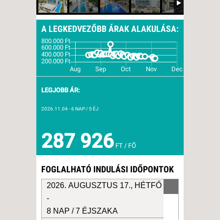
A LEGKEDVEZŐBB ÁRAK ALAKULÁSA:
LEGJOBB ÁR:
2026.11.04
- 6 NAP / 5 ÉJ
287 926
FT / FŐ
FOGLALHATÓ INDULÁSI IDŐPONTOK
2026. AUGUSZTUS 17., HÉTFŐ
-
8 NAP / 7 ÉJSZAKA