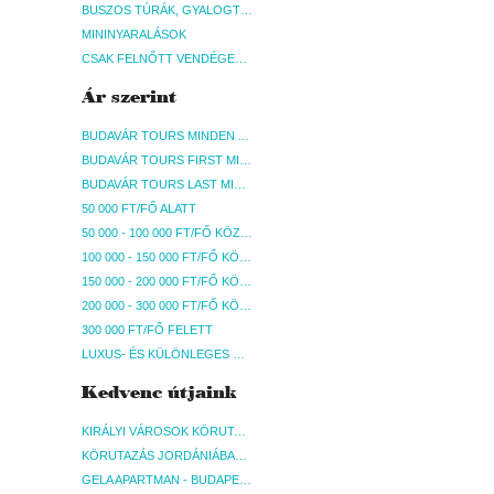
BUSZOS TÚRÁK, GYALOGTÚRÁK
MININYARALÁSOK
CSAK FELNŐTT VENDÉGEKET FOGADÓ SZÁLLÁSOK
Ár szerint
BUDAVÁR TOURS MINDEN AKCIÓS ÚT
BUDAVÁR TOURS FIRST MINUTE AKCIÓS UTAK
BUDAVÁR TOURS LAST MINUTE AKCIÓS UTAK
50 000 FT/FŐ ALATT
50 000 - 100 000 FT/FŐ KÖZÖTT
100 000 - 150 000 FT/FŐ KÖZÖTT
150 000 - 200 000 FT/FŐ KÖZÖTT
200 000 - 300 000 FT/FŐ KÖZÖTT
300 000 FT/FŐ FELETT
LUXUS- ÉS KÜLÖNLEGES UTAK
Kedvenc útjaink
KIRÁLYI VÁROSOK KÖRUTAZÁS KÖZVETLEN REPÜLŐJÁRATTAL - BUDAPEST, REPÜLŐ
KÖRUTAZÁS JORDÁNIÁBAN, HOLT-TENGERI PIHENÉSSEL - BUDAPEST, REPÜLŐ
GELA APARTMAN - BUDAPEST, REPÜLŐ