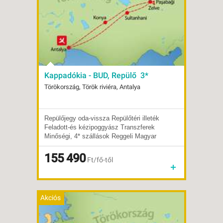
Kappadókia - BUD, Repülő 3*
Törökország, Török riviéra, Antalya
Repülőjegy oda-vissza Repülőtéri illeték
Indulások:
2026.10.04-tól
Feladott-és kézipoggyász Transzferek
Időpontok:
7 db
Minőségi, 4* szállások Reggeli Magyar
Ellátás:
reggeli
nyelvű csoportkísérőt
Típus:
Klasszikus körutazás
Pontos repülési adatokat az indulás előtt
Besorolás:
155 490
3*
Ft/fő-től
küldjük az utiokmányokkal.
Szállás:
Hotel
Utazás:
menetrendszerinti járattal
Akciós