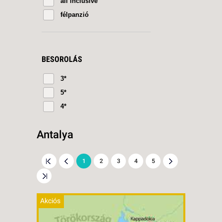
all inclusive
félpanzió
BESOROLÁS
3*
5*
4*
Antalya
1
2
3
4
5
Akciós