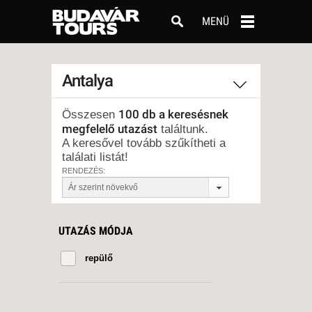
MENÜ
Antalya
100 db a keresésnek
Összesen
megfelelő utazást
találtunk.
A keresővel tovább szűkítheti a
találati listát!
RENDEZÉS:
Ár szerint növekvő
UTAZÁS MÓDJA
repülő