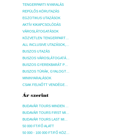
TENGERPARTI NYARALÁS
REPÜLŐS KÖRUTAZÁS
EGZOTIKUS UTAZÁSOK
AKTÍV KIKAPCSOLÓDÁS
VÁROSLÁTOGATÁSOK
KÖZVETLEN TENGERPARTI SZÁLLÁSOK
ALL INCLUSIVE UTAZÁSOK, NYARALÁSOK
BUSZOS UTAZÁS
BUSZOS VÁROSLÁTOGATÁSOK
BUSZOS GYEREKBARÁT PROGRAMOK
BUSZOS TÚRÁK, GYALOGTÚRÁK
MININYARALÁSOK
CSAK FELNŐTT VENDÉGEKET FOGADÓ SZÁLLÁSOK
Ár szerint
BUDAVÁR TOURS MINDEN AKCIÓS ÚT
BUDAVÁR TOURS FIRST MINUTE AKCIÓS UTAK
BUDAVÁR TOURS LAST MINUTE AKCIÓS UTAK
50 000 FT/FŐ ALATT
50 000 - 100 000 FT/FŐ KÖZÖTT