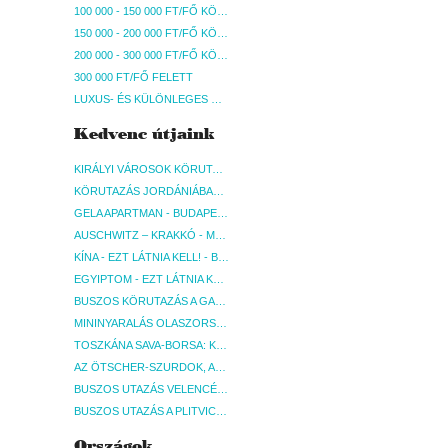
100 000 - 150 000 FT/FŐ KÖZÖTT
150 000 - 200 000 FT/FŐ KÖZÖTT
200 000 - 300 000 FT/FŐ KÖZÖTT
300 000 FT/FŐ FELETT
LUXUS- ÉS KÜLÖNLEGES UTAK
Kedvenc útjaink
KIRÁLYI VÁROSOK KÖRUTAZÁS KÖZVETLEN REPÜLŐJÁRATTAL - BUDAPEST, REPÜLŐ
KÖRUTAZÁS JORDÁNIÁBAN, HOLT-TENGERI PIHENÉSSEL - BUDAPEST, REPÜLŐ
GELA APARTMAN - BUDAPEST, REPÜLŐ
AUSCHWITZ – KRAKKÓ - MEGRÁZÓ IDŐUTAZÁS! - BUDAPEST, BUSZ
KÍNA - EZT LÁTNIA KELL! - BUDAPEST, REPÜLŐ
EGYIPTOM - EZT LÁTNIA KELL! - BUDAPEST, REPÜLŐ
BUSZOS KÖRUTAZÁS A GARDA-TÓ KÖRNYÉKÉN - BUDAPEST, BUSZ
MININYARALÁS OLASZORSZÁGBAN: ÉSZAK-OLASZ GYÖNGYSZEMEK NYOMÁBAN - BUDAPEST, BUSZ
TOSZKÁNA SAVA-BORSA: KÓSTOLÓK ÉS KULTURÁLIS UTAZÁS - BUDAPEST, BUSZ
AZ ÖTSCHER-SZURDOK, AUSZTRIA GRAND CANYONJA - BUDAPEST, BUSZ
BUSZOS UTAZÁS VELENCÉBE - BUDAPEST, BUSZ
BUSZOS UTAZÁS A PLITVICEI-TAVAK NEMZETI PARKBA - BUDAPEST, BUSZ
Országok