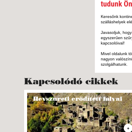
KÖZ
tudunk Ön
TEN
SZÁ
Keresőnk kontine
szálláshelyek elé
SZÁ
CSÚ
Javasoljuk, hogy
egyszerűen szűrj
BUD
kapcsolóival!
UTA
Mivel oldalunk t
nagyon valószínű
szolgálhatunk.
Kapcsolódó cikkek
Hevszureti erődített falvai
+