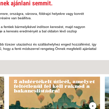
VETLEN
nek ajánlani semmit.
GERPARTI
LLÁSOK
nsre, országra, városra, földrajzi helyekre vagy konrét
résére van beállítva.
LLODÁK
SZDÁVAL
 a fentiek bármelyikével indítson keresést, majd nagyon
e a keresés eredményét a bal oldalon lévő oszlop
AVÁR TOURS
ZÁSOK
öbb tízezer utazáshoz és szálláshelyhez enged hozzáférést, így
, hogy a fenti módszerrel rengeteg Önnek megfelelő ajánlattal
8 alulértékelt úticél, amelyet
feltétlenül fel kell raknod a
bakancslistádra!
+