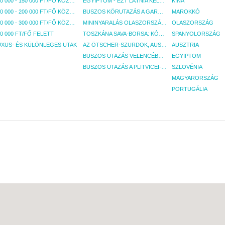
100 000 - 150 000 FT/FŐ KÖZÖTT
EGYIPTOM - EZT LÁTNIA KELL! - BUDAPEST, REPÜLŐ
KÍNA
150 000 - 200 000 FT/FŐ KÖZÖTT
BUSZOS KÖRUTAZÁS A GARDA-TÓ KÖRNYÉKÉN - BUDAPEST, BUSZ
MAROKKÓ
200 000 - 300 000 FT/FŐ KÖZÖTT
MININYARALÁS OLASZORSZÁGBAN: ÉSZAK-OLASZ GYÖNGYSZEMEK NYOMÁBAN - BUDAPEST, BUSZ
OLASZORSZÁG
0 000 FT/FŐ FELETT
TOSZKÁNA SAVA-BORSA: KÓSTOLÓK ÉS KULTURÁLIS UTAZÁS - BUDAPEST, BUSZ
SPANYOLORSZÁG
UXUS- ÉS KÜLÖNLEGES UTAK
AZ ÖTSCHER-SZURDOK, AUSZTRIA GRAND CANYONJA - BUDAPEST, BUSZ
AUSZTRIA
BUSZOS UTAZÁS VELENCÉBE - BUDAPEST, BUSZ
EGYIPTOM
BUSZOS UTAZÁS A PLITVICEI-TAVAK NEMZETI PARKBA - BUDAPEST, BUSZ
SZLOVÉNIA
MAGYARORSZÁG
PORTUGÁLIA
ag másolása, felhasználása (kivétel: szöveg idézés forrás megjelöléssel) csak a Budavár To