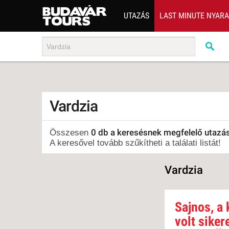
UTAZÁS
LAST MINUTE NYAR
202
BUS
TEN
ÜDÜ
Vardzia
KÖR
CSA
0 db a keresésnek megfelelő utazá
Összesen
A keresővel tovább szűkítheti a találati listát!
UTA
IND
Vardzia
AKT
EGZ
Sajnos, a 
VÁR
volt siker