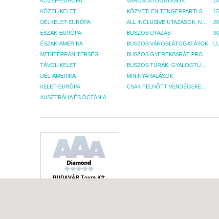
KÖZÉP-EURÓPA
VÁROSLÁTOGATÁSOK
KÖZEL-KELET
KÖZVETLEN TENGERPARTI SZÁLLÁSOK
DÉLKELET-EURÓPA
ALL INCLUSIVE UTAZÁSOK, NYARALÁSOK
ÉSZAK-EURÓPA
BUSZOS UTAZÁS
30
ÉSZAK-AMERIKA
BUSZOS VÁROSLÁTOGATÁSOK
L
MEDITERRÁN TÉRSÉG
BUSZOS GYEREKBARÁT PROGRAMOK
TÁVOL-KELET
BUSZOS TÚRÁK, GYALOGTÚRÁK
DÉL-AMERIKA
MININYARALÁSOK
KELET-EURÓPA
CSAK FELNŐTT VENDÉGEKET FOGADÓ SZÁLLÁSOK
AUSZTRÁLIA ÉS ÓCEÁNIA
budavartours.hu ©1998-2026.
A Budavár Tours web-oldalain található összes információ, kép és egyéb any