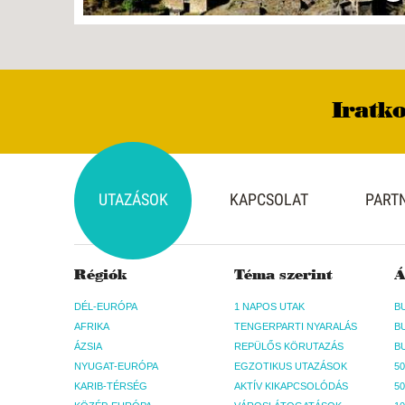
Iratko
UTAZÁSOK
KAPCSOLAT
PART
Régiók
Téma szerint
Á
DÉL-EURÓPA
1 NAPOS UTAK
AFRIKA
TENGERPARTI NYARALÁS
ÁZSIA
REPÜLŐS KÖRUTAZÁS
NYUGAT-EURÓPA
EGZOTIKUS UTAZÁSOK
50
KARIB-TÉRSÉG
AKTÍV KIKAPCSOLÓDÁS
50