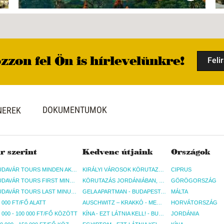
zzon fel Ön is hírlevelünkre!
Feli
DOKUMENTUMOK
NEREK
r szerint
Kedvenc útjaink
Országok
BUDAVÁR TOURS MINDEN AKCIÓS ÚT
KIRÁLYI VÁROSOK KÖRUTAZÁS KÖZVETLEN REPÜLŐJÁRATTAL - BUDAPEST, REPÜLŐ
CIPRUS
BUDAVÁR TOURS FIRST MINUTE AKCIÓS UTAK
KÖRUTAZÁS JORDÁNIÁBAN, HOLT-TENGERI PIHENÉSSEL - BUDAPEST, REPÜLŐ
GÖRÖGORSZÁG
BUDAVÁR TOURS LAST MINUTE AKCIÓS UTAK
GELA APARTMAN - BUDAPEST, REPÜLŐ
MÁLTA
 000 FT/FŐ ALATT
AUSCHWITZ – KRAKKÓ - MEGRÁZÓ IDŐUTAZÁS! - BUDAPEST, BUSZ
HORVÁTORSZÁG
 000 - 100 000 FT/FŐ KÖZÖTT
KÍNA - EZT LÁTNIA KELL! - BUDAPEST, REPÜLŐ
JORDÁNIA