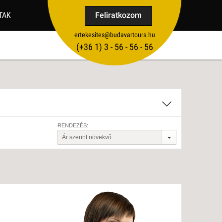
TAK
Feliratkozom
ertekesites@budavartours.hu
TIPPEK
(+36­ 1) 3 - 56 - 56 - 56
VISSZAJELZÉS KÜLDÉSE
RENDEZÉS:
Ár szerint növekvő