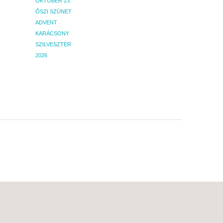
OKTÓBER 23.
ŐSZI SZÜNET
ADVENT
KARÁCSONY
SZILVESZTER
2026
urs kifejezett engedélyével történhet. Tájékoztatjuk, hogy az oldalon